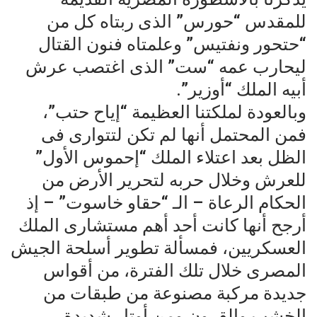
للمقدس “حورس” الذى ربتاه كل من
“حتحور ونفتيس” وعلمتاه فنون القتال
ليحارب عمه “ست” الذى اغتصب عرش
أبيه الملك “أوزير”.
وبالعودة لملكتنا العظيمة “إياح حتب”،
فمن المحتمل أنها لم تكن لتتوارى فى
الظل بعد اعتلاء الملك “إحموس الأول”
للعرش وخلال حربه لتحرير الأرض من
الحكام الرعاة – الـ “حقاو خاسوت” – إذ
أرجح أنها كانت أحد أهم مستشارى الملك
العسكريين، فمسألة تطوير أسلحة الجيش
المصرى خلال تلك الفترة، من أقواس
جديدة مركبة مصنوعة من طبقات من
الخشب والقرون ومن أوتار شديدة،