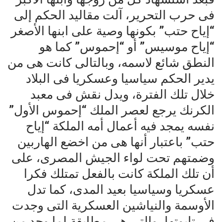
فى حرب التحرير، آلت مقاليد الحكم إلى
“إياح حتب” بكونها وصية على ابنها الأصغر
“إياح موسيس” أو “إحموس” كما هو
النطق شائع لاسمه، وبالتالى كانت هى من
يدير الحكم سياسيا وعسكريا فى البلاد
خلال تلك الفترة، ويدل نقش فى معبد
الكرنك يرجع لعصر الملك “إحموس الأول”
نفسه يمجد فيه أعمال أمه الملكة “إياح
حتب” باعتبار أنها هى من اخضع الهاربين
وضمتهم تحت لواء الجيش المصرى، على
أن تلك الملكة كانت بالفعل تمتلك فكرا
عسكريا وسياسيا بعيد المدى، كما تدل
الأوسمة والنياشين العسكرية التى وجدت
فى تابوتها، والتى هى مطابقة لما وجد من