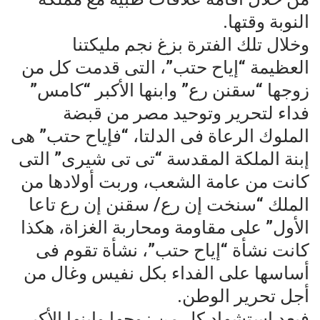
النوبة وقتها.
وخلال تلك الفترة بزغ نجم مليكتنا
العظيمة “إياح حتب”، التى قدمت كل من
زوجها “سقنن رع” وابنها الأكبر “كامس”
فداء لتحرير وتوحيد مصر من قبضة
الملوك الرعاة فى الدلتا، “فإياح حتب” هى
إبنة الملكة المقدسة “تى تى شيرى” التى
كانت من عامة الشعب، وربت أولادها من
الملك “سنخت إن رع/ سقنن إن رع تاعا
الأول” على مقاومة ومحاربة الغزاة، هكذا
كانت نشأة “إياح حتب”، نشأة تقوم فى
أساسها على الفداء بكل نفيس وغال من
أجل تحرير الوطن.
فبعد استشهاد كل من زوجها وابنها الأكبر