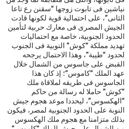
نياشين فى تابوت زوجها “سقنن رع تاعا
الثانى”، على احتمالية قوية لكونها قادت
الجيش المصرى فى معارك حربية لتأمين
الحدود الجنوبية، خاصة مع احتماليات
تهديد مملكة “كوش” النوبية فى الجنوب
لحدود “طيبة”، وهذا الاحتمال يرجحه
القبض على جاسوس من الشمال خلال
عهد الملك “كاموس”؛ إذ كان هذا
الجاسوس فى طريقه لملاقاة ملك
“كوش” حاملا له رسالة من حاكم
“الهكسوس”، ليحددا موعد هجوم جيش
النوبة على الحدود الجنوبية لمصر، فيكون
بذلك متزامنا مع هجوم ملك الهكسوس
من الشمال على جيش الملك “كاموس”.