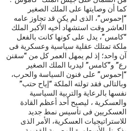
كما أن وصايتها على الملك الصغير
“إحموس”، الذى لم يكن قد تجاوز عامه
العاشر وقت استشهاد أخيه الأكبر الملك
“كامس”، يدل على كونها كانت بالفعل
ملكة تمتلك عقلية سياسية وعسكرية فى
آن واحد؛ إذ لم يمهل العمر كل من “سقنن
رع” و”كامس” ليدربا الملك الصغير
“إحموس” على فنون السياسة والحرب،
وبالتالى فقد تولته الملكة “إياح حتب”
نفسها بالرعاية والتربية السياسية
والعسكرية ، ليصبح أحد أعظم القادة
العسكريين فى تأسيس نمط جديد
للاستراتيجيات العسكرية، الأمر الذى
يذكرنا بالأسطورة المصرية القديمة