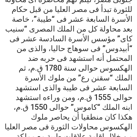
للثورة تبدأ فى مصر العليا من قبل حكام
الأسرة السابعة عشر فى “طيبة”، خاصة
بعد محاولة كل من الملك المصرى “سنيب
كاى” مؤسس الأسرة السادسة عشر فى
“أبيدوس” فى سوهاج حاليا، والذى من
المحتمل أنه استشهد فى حربه ضد
الهكسوس حوالى سنة 1780 ق.م، ثم
الملك “سقنن رع” من ملوك الأسرة
السابعة عشر فى طيبة والذى استشهد
حوالى 1555 ق.م، ومن وراءه استشهد
ابنه الملك “كاموس” حوالى 1550 ق.م،
هكذا كان منطقيا أن يحاصر ملوك
الهكسوس محاولات الثورة فى مصر العليا
من خلال اقامة علاقات طبية مع مملكة