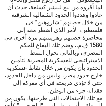
لما أقروه من بيع للبشر كسلعة، حدث أن
عادوا وهددوا الحدود الشمالية الشرقية
من خلال حصنهم “شاروهين” فى
فلسطين، الأمر الذى اضطر معه إلى
محاصرة حصنهم وهزيمتهم مرة أخرى فى
1580 ق.م.، وضم تلك البقاع للحكم
المصرى، وبالتالى تحول النمط
الاستراتيجى للعسكرية المصرية لتأمين
الحدود بأن يكون من خلال نقاط عسكرية
خارج حدود مصر، وليس من داخل الحدود،
حتى لا تؤدى هزيمته فى أى معركة إلى
فقدانه جزء من الوطن.
مع تلك الاحتمالات التى طرحتها، يكون من
المنطقى أن يسطر اسم “إياح حتب” كأحد