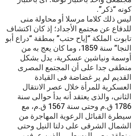
كونه “ذكر”.
ليس ذلك كلاما مرسلا أو محاولة منى
للدفاع عن مجتمع الأجداد؛ إذ كان اكتشاف
تابوت الملكة “إياح حتب” بمطقة “دراع أبو
النجا” سنة 1859، وما كان يعج به من
أوسمة ونياشين عسكرية، يدل بشكل
منطقى جدا على أن المجتمع المصرى
القديم لم ير غضاضة فى القيادة
العسكرية للمرأة خلال عصر الانتقال
الثانى، والذى يعتقد أنه بدأ حوالى سنة
1786 ق.م وحتى سنة 1567 ق.م، مع
سيطرة القبائل الرعوية المهاجرة من
الشمال الشرقى على دلتا النيل وحتى
منطقة مصر الوسطى، الذين عرفهم