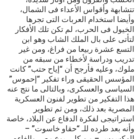
تتشابهة وأقواس الأعداء فى الشمال،
وأيضا استخدام العربات التى تجرها
الخيول فى الحرب، لم تكن تلك الأفكار
لتأتى على بال الملك الشاب وهو ابن
التسع عشرة ربيعا من فراغ، ومن غير
تدريب ودراسة لأخطاء من سبقه من
ملوك، وعليه فأرجح أن “إياح حتب” كانت
المؤسس الحقيقى وراء تفكير “إحموس”
السياسى والعسكرى، وبالتالى ما نتج عنه
هذا التفكير من تطوير لفنون العسكرية
المصرية بعد ذلك، ومن ثم تطوير
استراتيجى لفكرة الدفاع عن البلاد، خاصة
وأنه بعد طرده للـ “حقاو خاسوت” –
الهكسوس – من كل ربوع مصر وإلغاءه