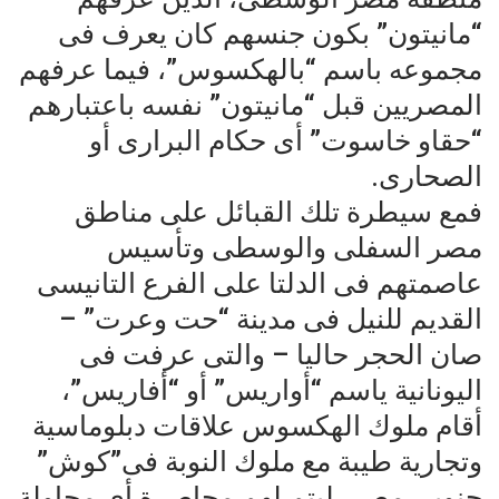
“مانيتون” بكون جنسهم كان يعرف فى
مجموعه باسم “بالهكسوس”، فيما عرفهم
المصريين قبل “مانيتون” نفسه باعتبارهم
“حقاو خاسوت” أى حكام البرارى أو
الصحارى.
فمع سيطرة تلك القبائل على مناطق
مصر السفلى والوسطى وتأسيس
عاصمتهم فى الدلتا على الفرع التانيسى
القديم للنيل فى مدينة “حت وعرت” –
صان الحجر حاليا – والتى عرفت فى
اليونانية ياسم “أواريس” أو “أفاريس”،
أقام ملوك الهكسوس علاقات دبلوماسية
وتجارية طيبة مع ملوك النوبة فى”كوش”
جنوبى مصر، ليتم لهم محاصرة أى محاولة