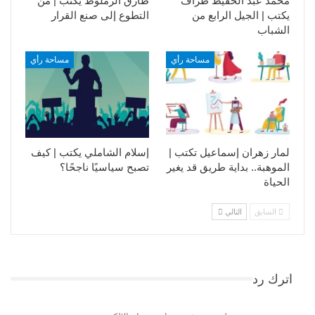
محمد عبد الحفيظ طراف
طارق الزملوط يكتب | من
يكتب | الجيل الرابع من
التطوع إلى صنع القرار
الشباب
مساحة رأي
مساحة رأي
لمار زهران إسماعيل تكتب |
إسلام الشاملي يكتب | كيف
الموهبة.. بداية طريق قد يغير
تصبح سياسيًا ناجحًا؟
الحياة
السابق
التالي
اترك رد