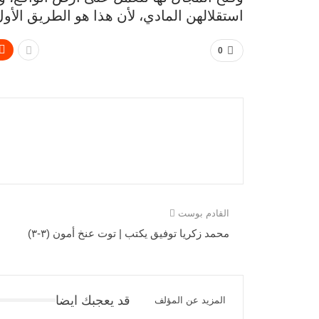
استقلالهن المادي، لأن هذا هو الطريق الأو
0
القادم بوست
محمد زكريا توفيق يكتب | توت عنخ أمون (٣-٣)
قد يعجبك ايضا
المزيد عن المؤلف