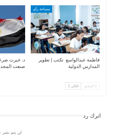
مساحة رأي
فاطمة عبدالواسع تكتب | تطوير
د. خيرت ضرغ
المدارس الدولية
صنعت المجد
السابق
التالي
اترك رد
لن يتم نشر ع