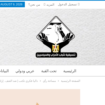
تسجيل الدخول
المزيد
من نحن؟
 AUGUST 9, 2026
الرئيسية
تحت القبة
عربي ودولي
البيان
الصفحة الرئيسية
مساحة رأي
داليا فكري تكتب | ضد العنف.. إراد