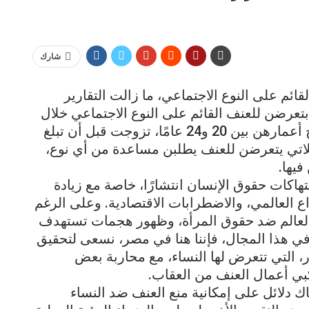
شارك
مناهضة العنف القائم على النوع الاجتماعي، ما زالت التقارير
تعرضن للعنف القائم على النوع الاجتماعي خلال
حياتهن، وواحدة من كل خمس نساء، تتراوح أعمارهن بين 20 و24 عامًا، تزوجت قبل أن تبلغ
 من 40% من النساء اللاتي يتعرضن للعنف يطلبن مساعدة من أي نوع،
فيها.
تهاكات حقوق الإنسان انتشارًا، خاصة مع زيادة
اع العالمي، والاضطرابات الاقتصادية. وعلى الرغم
العالم ضد حقوق المرأة، وظهور هجمات تستهدف
 هذا المجال، فإننا هنا في مصر، نسعى لتحقيق
، التي تتعرض لها النساء، مع محاربة بعض
كبي أعمال العنف من العقاب.
ك دلائل على إمكانية منع العنف ضد النساء