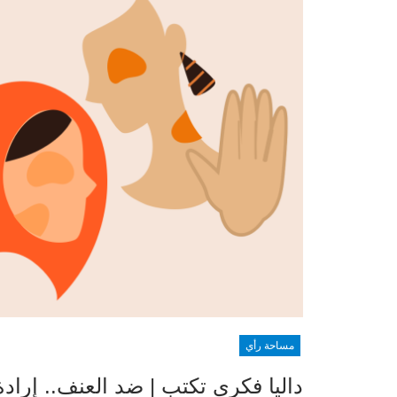
مساحة رأي
داليا فكري تكتب | ضد العنف.. إرادة