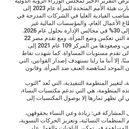
 التقرير الأخير لمجلس الوزراء الرؤية الدولية
الإيجابية لملف تمكين المرأة في مصر. وأشارت هيئة الأمم المتحدة للمرأة عام 2023 إلى
مناصب القيادية العليا في الشركات المدرجة في
 الأعمال العام، والمؤسسات المالية غير
 2026.
مع تحسن وضع مصر في المؤشرات الدولية التي تعكس وضع المرأة، ومع تقدم مصر 22
مركزًا في مؤشر عدم المساواة بين الجنسين، وصعودها من المركز 109 عام 2021 إلى
ر هذا التحسن إلى تقدم مستويات المساواة. كما شهدت نقاط
إلا أننا ما زلنا نستهدف إصدار القوانين، التي
ن الموحد لمناهضة العنف ضد المرأة، وقانون
لتغيير المنظومة التنفيذية، التي تُعد “الثوب
ذه المنظومة، هي التي تدعم مكتسبات النساء،
 لن تظهر ثمارها إلا بوصول المكتسبات إلى
ى المشاركة في: زيادة وعي النساء بحقوقهن،
المنظمات النسائية، وتعزيز الحركات النسوية،
والمساهمة في تمكين الناجيات والعمل على