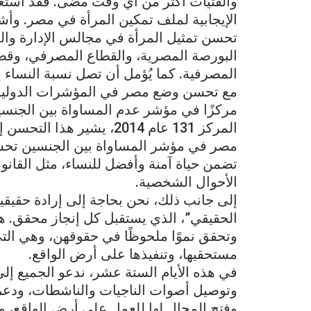
والفتيات أكثر من أي وقت مضى. فقد استعرض
تحسن تمثيل المرأة في مجالس الإدارة وال
البورصة المصرية، والقطاع المصرفي، وقطاع
المصرفية. كما يُؤمل أن تصل نسبة النساء إلى 30% في مجالس الإدارة بحلول عام
المركز 131 عام 2014، يشي
مصر في مؤشر المساواة بين الجنسين تحسنًا، 
تضمن حياة آمنة وأفضل للنساء، مثل القانو
الأحوال الشخصية.
إلى جانب ذلك، نحن بحاجة إلى إرادة حقيقية، 
الحقيقي”، الذي يستقبل كل إنجاز محقق. ه
وتحقق نموًا ملحوظًا في حقوقهن، وهي التي
مستحقيها، وتنفيذها على أرض الواقع.
في هذه الأيام الستة عشر، ندعو الجميع إل
وتوصيل أصوات الناجيات والناشطات، ودعم 
وفتح المجال لها للعمل على أرض الواقع، 