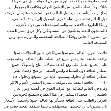
ليست طريقا ممهدًا تحفه الورود من كل الجوانب، بل هي طريقا
شائكا جداً يتطلب المزيد من التعاون الدولي وتكاتف الجميع وليس
إطارًا واحداً يناسب جميع دول العالم، فمن المتعارف عليه أن ظروف
دول العالم تختلف من دولة لأخري للوصول إلى الهدف العالمي،
وأيضًا الظروف الاقتصادية والسياسية تختلف من دولة لأخرى،
فالمنتجون للنفط يختلفون عن المستهلكين وكل فريق ينظر للقضية
من منظوره الخاص ووفقًا لمصالحه الشخصية وللموازنة بينها وبين
المصلحة العامة.
خلاصة القول، العالم ينمو نموًا سريعًا في جميع المجالات، نموًا
يرافقه بطبيعة الحال نمو سريع في الطلب على الطاقة، وعليه يجب
على الجميع العمل على رفع كفاءة معدلات إنتاج واستهلاك جميع
مصادر الطاقة دون استثناء، وليس السعي الواضح لإقصاء بعض
مصادر الطاقة أو محاولة تهميشها، فإنه من المتوقع وبحلول عام
٢٠٤٠ أن يحافظ النفط على موقعه باعتباره المصدر الأهم و الأكثر
وفرة في العالم للطاقة، مع التزايد القوي في أهمية ودور الغاز
الطبيعي؛ إن ضعف الاستثمار في هذا القطاع سيصنع فجوة بين
العرض والطلب على الطاقة سيتأثر بها العالم أجمع؛ وستصل الأسعار
إلى مستويات لن يتحملها المستهلكون، بينما سيفقد الفحم حصته في