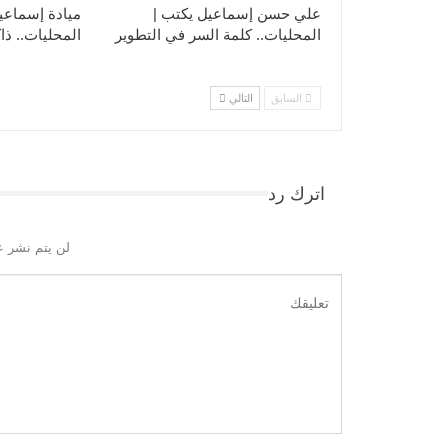
علي حسن إسماعيل يكتب |
ميادة إسماعي
المحليات.. كلمة السر في التطوير​
المحليات.. ذاك
السابق
التالي
اترك رد
لن يتم نشر ع