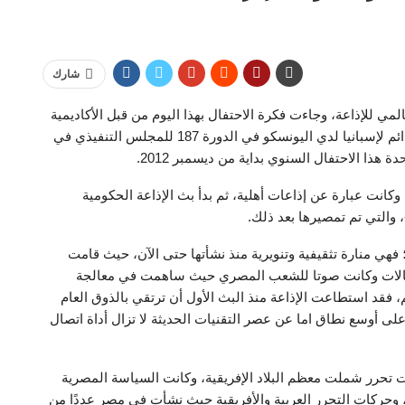
شارك
ر من كل عام كيوم عالمي للإذاعة، وجاءت فكرة الاحتفال بهذا اليوم من قبل الأكاديمية
الإسبانية للإذاعة، وجري تقديمها رسميًا من قبل الوفد الدائم لإسبانيا لدي اليونسكو في الدورة 187 للمجلس التنفيذي في
انت عبارة عن إذاعات أهلية، ثم بدأ بث الإذاعة الحكومية
 فهي منارة تثقيفية وتنويرية منذ نشأتها حتى الآن، حيث قامت
مجالات وكانت صوتا للشعب المصري حيث ساهمت في معالجة
فقد استطاعت الإذاعة منذ البث الأول أن ترتقي بالذوق العام
ى أوسع نطاق اما عن عصر التقنيات الحديثة لا تزال أداة اتصال
حرر شملت معظم البلاد الإفريقية، وكانت السياسة المصرية
 وحركات التحرر العربية والأفريقية حيث نشأت في مصر عددًا من