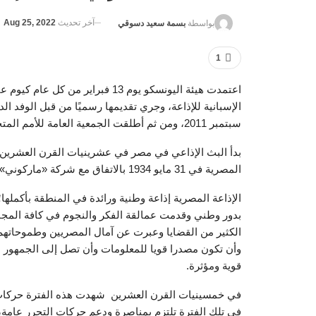
آخر تحديث
Aug 25, 2022
بواسطة
بسمة سعيد دسوقي
1
اعتمدت هيئة اليونسكو يوم 13 فبراي
سبتمبر 2011، ومن ثم أطلقت الجمعية العامة للأمم المتحدة هذا الاحتفال السنوي بداية من ديسمبر 2012.
بدأ البث الإذاعي في مصر في عشرينيات القرن العشرين وك
المصرية في 31 مايو 1934 بالاتفاق مع شركة «ماركوني»، والتي تم تمصيرها بعد ذلك.
الإذاعة المصرية إذاعة وطنية ورائدة في المنطقة بأكملها؛
بدور وطني وقدمت عمالقة الفكر والنجوم في كافة ال
الكثير من القضايا وعبرت عن آمال المصريين وطموحاتهم، 
وأن تكون مصدرا قويا للمعلومات وأن تصل إلى الجمهور عل
قوية ومؤثرة.
في خمسينيات القرن العشرين شهدت هذه الفترة حركات ت
في تلك الفترة تلتزم بمناصرة ودعم حركات التحرر عامة،