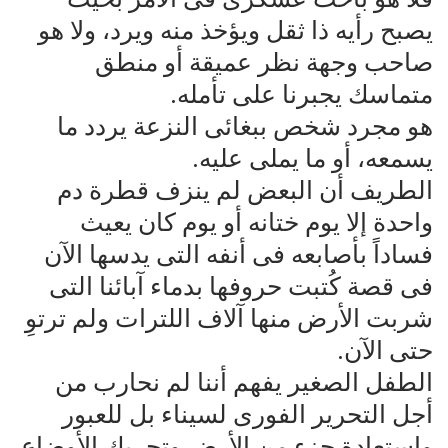
يصبح رأيه ذا ثقل ويؤخذ منه ويرد، ولا هو
صاحب وجهة نظر عميقة أو منطق
متماسك يجبرنا على تأمله.
هو مجرد شخص ببغائى النزعة يردد ما
يسمعه، أو ما يملى عليه.
الطريف أن البعض لم ينزف قطرة دم
واحدة إلا يوم ختانه أو يوم كان يعيث
فساداً بأصابعه فى أنفه التى يدسها الآن
فى قصة كُتبت حروفها بدماء آبائنا التى
شربت الأرض منها آلاف اللترات ولم ترتوِ
حتى الآن.
الطفل الصغير يفهم أننا لم نحارب من
أجل التحرير الفورى لسيناء بل للعبور
واستعادة جزء من الأرض وتحريك الأوضاع