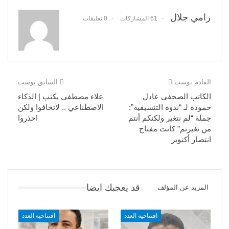
رامي جلال
61 المشاركات
0 تعليقات
القادم بوست
السابق بوست
الكاتب الصحفى عادل
علاء مصطفى يكتب | الذكاء
حمودة لـ “ندوة التنسيقية”:
الاصطناعي .. لاتخافوا ولكن
جملة “لم نتغير ولكنكم أنتم
احذروا
من تغيرتم” كانت مفتاح
انتصار أكتوبر
قد يعجبك ايضا
المزيد عن المؤلف
افتتاحية العدد
افتتاحية العدد