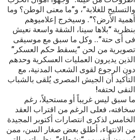
والتسليح للغلابة”، و”ما معنى الوطن؟ وما
أهمية الأرض؟”. وسيخرج إعلاميوهم
بنظرية “بلاها سينا، الشقة واسعة نعيش
فى أى حتة”.. وكل ما سبق مع موسيقى
تصويرية من لحن “يسقط حكم العسكر”
الذين يديرون العمليات العسكرية وحدهم
دون الرجوع لقوى الشعب المدنية، مع
التأكيد أن الجيش المصرى يُلقى بالشباب
النقى لحتفه!
ما سبق ليس غريباً أو مستحيلاً، رغم
سخافته، فعلى الرغم من اقتراب العقد
الخامس لذكرى انتصارات أكتوبر المجيدة
من الانتهاء، أطلق بعض صغار السن، ممن
يُسمون أنفسهم “نشطاء”، نظرياتهم التى