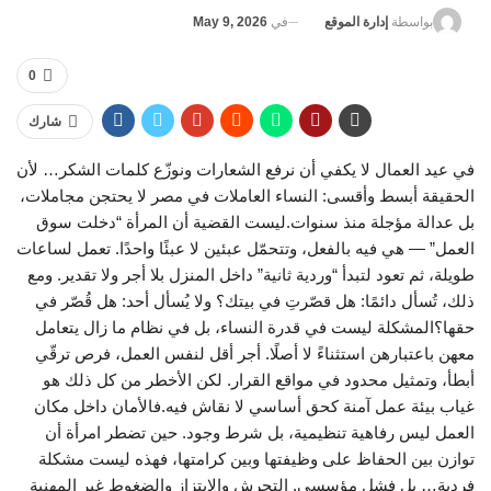
في
May 9, 2026
بواسطة
إدارة الموقع
0
شارك
في عيد العمال لا يكفي أن نرفع الشعارات ونوزّع كلمات الشكر… لأن
الحقيقة أبسط وأقسى: النساء العاملات في مصر لا يحتجن مجاملات،
بل عدالة مؤجلة منذ سنوات.ليست القضية أن المرأة “دخلت سوق
العمل” — هي فيه بالفعل، وتتحمّل عبئين لا عبئًا واحدًا. تعمل لساعات
طويلة، ثم تعود لتبدأ “وردية ثانية” داخل المنزل بلا أجر ولا تقدير. ومع
ذلك، تُسأل دائمًا: هل قصّرتِ في بيتك؟ ولا يُسأل أحد: هل قُصّر في
حقها؟المشكلة ليست في قدرة النساء، بل في نظام ما زال يتعامل
معهن باعتبارهن استثناءً لا أصلًا. أجر أقل لنفس العمل، فرص ترقّي
أبطأ، وتمثيل محدود في مواقع القرار. لكن الأخطر من كل ذلك هو
غياب بيئة عمل آمنة كحق أساسي لا نقاش فيه.فالأمان داخل مكان
العمل ليس رفاهية تنظيمية، بل شرط وجود. حين تضطر امرأة أن
توازن بين الحفاظ على وظيفتها وبين كرامتها، فهذه ليست مشكلة
فردية… بل فشل مؤسسي. التحرش والابتزاز والضغوط غير المهنية