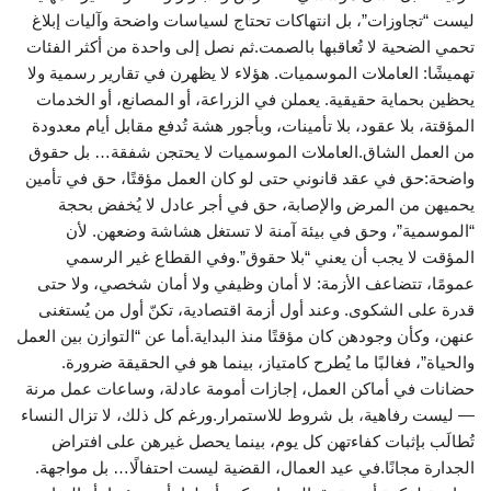
ليست “تجاوزات”، بل انتهاكات تحتاج لسياسات واضحة وآليات إبلاغ
تحمي الضحية لا تُعاقبها بالصمت.ثم نصل إلى واحدة من أكثر الفئات
تهميشًا: العاملات الموسميات. هؤلاء لا يظهرن في تقارير رسمية ولا
يحظين بحماية حقيقية. يعملن في الزراعة، أو المصانع، أو الخدمات
المؤقتة، بلا عقود، بلا تأمينات، وبأجور هشة تُدفع مقابل أيام معدودة
من العمل الشاق.العاملات الموسميات لا يحتجن شفقة… بل حقوق
واضحة:حق في عقد قانوني حتى لو كان العمل مؤقتًا، حق في تأمين
يحميهن من المرض والإصابة، حق في أجر عادل لا يُخفض بحجة
“الموسمية”، وحق في بيئة آمنة لا تستغل هشاشة وضعهن. لأن
المؤقت لا يجب أن يعني “بلا حقوق”.وفي القطاع غير الرسمي
عمومًا، تتضاعف الأزمة: لا أمان وظيفي ولا أمان شخصي، ولا حتى
قدرة على الشكوى. وعند أول أزمة اقتصادية، تكنّ أول من يُستغنى
عنهن، وكأن وجودهن كان مؤقتًا منذ البداية.أما عن “التوازن بين العمل
والحياة”، فغالبًا ما يُطرح كامتياز، بينما هو في الحقيقة ضرورة.
حضانات في أماكن العمل، إجازات أمومة عادلة، وساعات عمل مرنة
— ليست رفاهية، بل شروط للاستمرار.ورغم كل ذلك، لا تزال النساء
تُطالَب بإثبات كفاءتهن كل يوم، بينما يحصل غيرهن على افتراض
الجدارة مجانًا.في عيد العمال، القضية ليست احتفالًا… بل مواجهة.