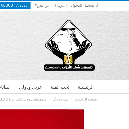
تسجيل الدخول
المزيد
من نحن؟
, AUGUST 7, 2026
الرئيسية
تحت القبة
عربي ودولي
البيان
الصفحة الرئيسية
مساحة رأي
د. مصطفي هلال يكتب | وداعاً للمُ