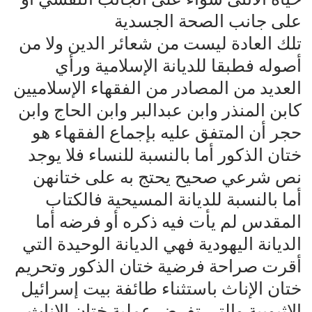
على جانب الصحة الجسدية
تلك العادة ليست من شعائر الدين ولا من
أصوله فطبقا للديانة الإسلامية ورأي
العديد من المصادر من الفقهاء الإسلاميين
كابن المنذر وابن عبدالبر وابن الحاج وابن
حجر أن المتفق عليه بإجماع الفقهاء هو
ختان الذكور أما بالنسبة للنساء فلا يوجد
نص شرعي صحيح يحتج به على ختانهن
أما بالنسبة للديانة المسيحية فالكتاب
المقدس لم يأت فيه ذكره أو فرضه أما
الديانة اليهودية فهي الديانة الوحيدة التي
أقرت صراحة فرضية ختان الذكور وتحريم
ختان الإناث باستثناء طائفة بيت إسرائيل
الإثيوبية والتي تفرض عملية ختان الإناث.