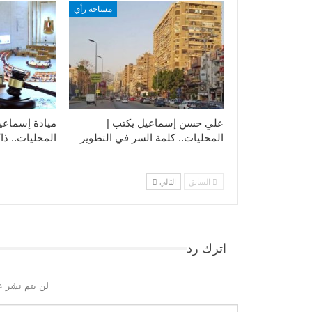
مساحة رأي
علي حسن إسماعيل يكتب |
ميادة إسماعي
المحليات.. كلمة السر في التطوير​
المحليات.. ذاك
السابق
التالي
اترك رد
لن يتم نشر ع