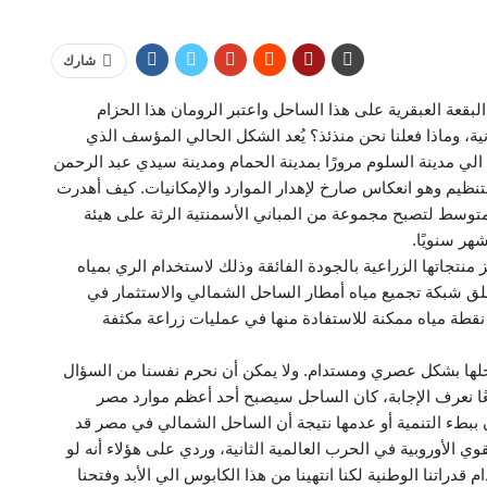
شارك
بقعة العبقرية على هذا الساحل واعتبر الرومان هذا الحزام
ية، وماذا فعلنا نحن منذئذ؟ يُعد الشكل الحالي المؤسف الذي
الي مدينة السلوم مرورًا بمدينة الحمام ومدينة سيدي عبد الرحمن
ظيم وهو انعكاس صارخ لإهدار الموارد والإمكانيات. كيف أهدرت
متوسط لتصبح مجموعة من المباني الأسمنتية الرثة على هيئة
شهر سنويًا.
منتجاتها الزراعية بالجودة الفائقة وذلك لاستخدام الري بمياه
لق شبكة تجميع مياه أمطار الساحل الشمالي والاستثمار في
قطة مياه ممكنة للاستفادة منها في عمليات زراعة مكثفة
حلها بشكل عصري ومستدام. ولا يمكن أن نحرم نفسنا من السؤال
يعًا نعرف الإجابة، كان الساحل سيصبح أحد أعظم موارد مصر
ن ببطء التنمية أو عدمها نتيجة أن الساحل الشمالي في مصر قد
وي الأوروبية في الحرب العالمية الثانية، وردي على هؤلاء أنه لو
دراتنا الوطنية لكنا انتهينا من هذا الكابوس الي الأبد وفتحنا