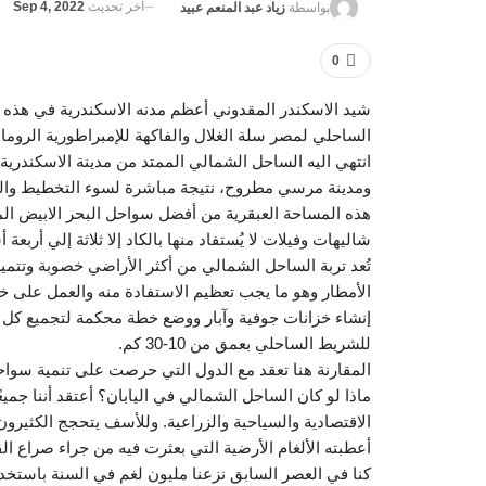
آخر تحديث
Sep 4, 2022
بواسطة
زياد عبد المنعم عبيد
0
شيد الاسكندر المقدوني أعظم مدنه الاسكندرية في هذه ال
الساحلي لمصر سلة الغلال والفاكهة للإمبراطورية الرومان
انتهي اليه الساحل الشمالي الممتد من مدينة الاسكندرية 
ومدينة مرسي مطروح، نتيجة مباشرة لسوء التخطيط والتن
هذه المساحة العبقرية من أفضل سواحل البحر الابيض ال
شاليهات وفيلات لا يُستفاد منها بالكاد إلا ثلاثة إلي أربعة أ
تُعد تربة الساحل الشمالي من أكثر الأراضي خصوبة وتتميز 
الأمطار وهو ما يجب تعظيم الاستفادة منه والعمل على خ
إنشاء خزانات جوفية وآبار ووضع خطة محكمة لتجميع كل ن
للشريط الساحلي بعمق من 10-30 كم.
المقارنة هنا تعقد مع الدول التي حرصت على تنمية سوا
ماذا لو كان الساحل الشمالي في اليابان؟ أعتقد أننا جم
الاقتصادية والسياحية والزراعية. وللأسف يتحجج الكثيرو
أعطبته الألغام الأرضية التي بعثرت فيه من جراء صراع الق
كنا في العصر السابق نزعنا مليون لغم في السنة باستخدام ق