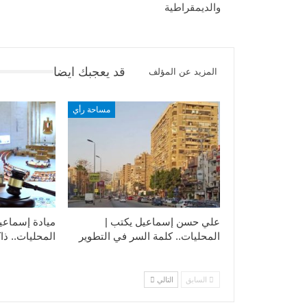
والديمقراطية
قد يعجبك ايضا
المزيد عن المؤلف
مساحة رأي
علي حسن إسماعيل يكتب |
ميادة إسماعي
المحليات.. كلمة السر في التطوير​
المحليات.. ذاك
السابق
التالي