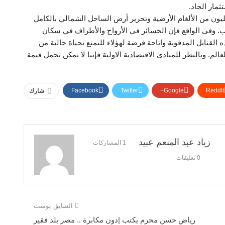
مار الجاد.
 يجب على كل المصريين وضع خطة قومية لنزع ٢٢ مليون من الألغام الأرضية وتحرير أرض الساحل الشمالي بالكامل
ب. وفي الواقع فإن الخسائر في الأرواح والأطراف في سكان
قنابل المدفونة واتاحة فرصة لهؤلاء للتمتع بحياة خالية من
. وبالنظر للمبادئ الاقتصادية الاولية فإننا لا يمكن تحمل قيمة
Facebook
Twitter
Google+
ReddIt
شارك
زياد عبد المنعم عبيد
1 المشاركات
0 تعليقات
السابق بوست
رياض حسن محرم يكتب |دون مكابرة .. مصر بلد فقير