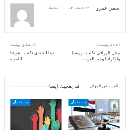
سمر عمرو
22 المشاركات
0 تعليقات
القادم بوست
السابق بوست
منال الوراقي تكتب : روسيا
دينا الجندي تكتب | هويتنا
وأوكرانيا وخبز العرب
اللغوية
قد يعجبك ايضا
المزيد عن المؤلف
مساحة رأي
مساحة رأي