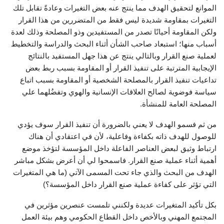
الموانع لتحقيق الهدف مما ينتج عنه بعض التغيرات وعادةً تقابل تلك
التغيرات بمقاومة شديدة ليس فقط من المتضررين من هذا القرار
ولكن المقاومة أحيانًا تصدر من المستفيدين وذو المصلحة وذلك لعدة
أسباب منها؛ استبعاد صاحب الشأن أثناء البحث والدراسة والتخطيط
لعملية صنع القرار وبالتالي ينتج عن هذا جهل المستفيد بالنتائج
الإيجابية المترتبة على تنفيذ القرار أو المقاومة بسبب ربط بعض
تداعيات تنفيذ القرار بالمصلحة الشخصية أو المقاومة بسبب اتباع
سياسة فوضوية لصالح العلاقات الإنسانية والهوي وتفضُلهما علي
المصلحة العامة للمنشأة.
من ثم فسمو الهدف لا يعني بالضرورة أن تنفيذ القرار سوف يؤدي
للوصول للهدف ذاته بكفاءة وفاعلية، لأن في اعتقادي أن هناك
ارتباط وثيق لبعض العناصر الفاعلة داخل المؤسسة لتؤخذ موضع
أهمية أثناء عملية صنع القرار. فاسمحوا لي أن أعرض بشكل مباشر
الهدف من البحث والذي جاء تحت المسمى الآتي (ما هي المتغيرات
التي تؤثر على كفاءة عملية صنع القرار داخل المؤسسة؟)
بكل تأكيد المتغيرات عديدة ولكنني تلمست عنصرين مؤثرين في
المجتمع المهني وبالأخص داخل القطاع الحكومي وهم بيئة العمل