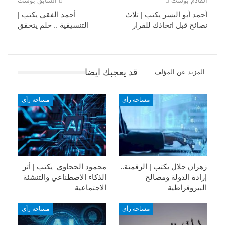
القادم بوست
السابق بوست
أحمد أبو اليسر يكتب | ثلاث
أحمد الفقي يكتب |
نصائح قبل اتخاذك للقرار
التنسيقية .. حلم يتحقق
قد يعجبك ايضا
المزيد عن المؤلف
مساحة رأي
مساحة رأي
زهران جلال يكتب | الرقمنة..
محمود الحجاوي يكتب | أثر
إرادة الدولة ومصالح
الذكاء الاصطناعي والتنشئة
البيروقراطية
الاجتماعية
مساحة رأي
مساحة رأي