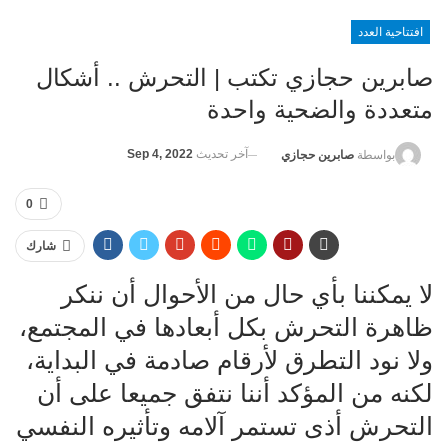
افتتاحية العدد
صابرين حجازي تكتب | التحرش .. أشكال
متعددة والضحية واحدة
آخر تحديث
Sep 4, 2022
بواسطة
صابرين حجازي
0
شارك
لا يمكننا بأي حال من الأحوال أن ننكر
ظاهرة التحرش بكل أبعادها في المجتمع،
ولا نود التطرق لأرقام صادمة في البداية،
لكنه من المؤكد أننا نتفق جميعا على أن
التحرش أذى تستمر آلامه وتأثيره النفسي