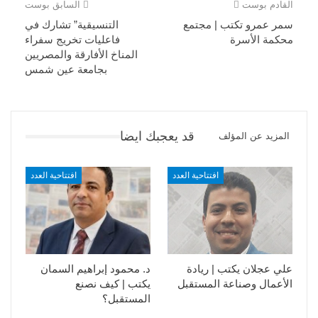
القادم بوست
السابق بوست
سمر عمرو تكتب | مجتمع
التنسيقية” تشارك في
محكمة الأسرة
فاعليات تخريج سفراء
المناخ الأفارقة والمصريين
بجامعة عين شمس
قد يعجبك ايضا
المزيد عن المؤلف
افتتاحية العدد
افتتاحية العدد
علي عجلان يكتب | ريادة
د. محمود إبراهيم السمان
الأعمال وصناعة المستقبل
يكتب | كيف نصنع
المستقبل؟