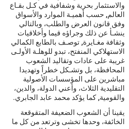
والاستثمار بحرية وشفافية في كـل بقـاع
العالم, حسب أهميـة الموارد والأسواق
وفق قانون العرض والطلب، وبالتالي
ينشـأ عن ذلك وجراؤه قيما وأخلاقيات
وثقافة مغـايرة, توصـف بالطابع الكمالي
الاستهلاكي المنفتح، تبدو للوهلـة الأولـى
غريبة على عادات وتقاليد الشعوب
المحافظة، بل وتشـكل خطراً وتهديدا
مباشرين على المؤسسات الأصولية
التقليدية الثلاث، وأعني الدولة، والدين،
والقومية, كما يؤكد محمد عابد الجابري.
يقينا أن الشعوب الضعيفة المتقوقعة
الخائفة، وحدها تخشى وترتعد من كل ما