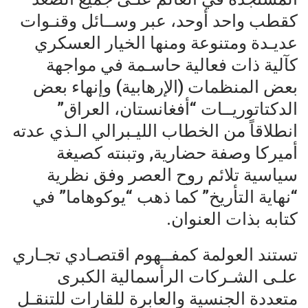
كقطب واحد أوحد، عبر وســائل وقنـوات
عديـدة ومتنوعة ومنها الخيار العسكري
كآلية ذات فعالية حاسـمة في مواجهة
بعض المنظمات (الإرهابية) وإنهاء بعض
الدكتاتوريــات “أفغانستان، العراق”
انطلاقاً من الخطاب الليـبرالي الـذي عدته
أميركا وصفة حضارية, وتبنته كصيغة
سياسية تلائم روح العصر وفق نظرية
“نهاية التأريخ” كما ذهب “يوكوهاما” في
كتابه بذات العنوان.
تستند العولمة كمفــهوم اقتصـادي تجـاري
علـى الشـركات الرأسمالية الكبرى
متعددة الجنسية والعابرة للقارات للتنقـل