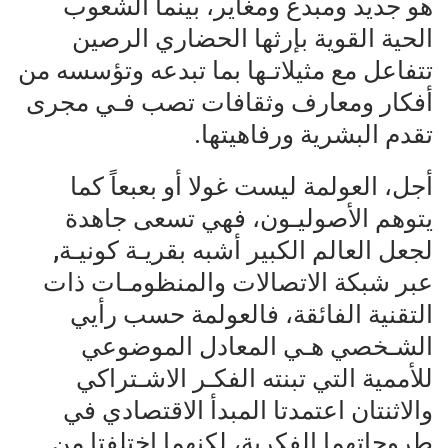
هو جديد ومبدع ومغاير، بينما الشعوب
الحية القوية بإرثها الحضاري الرصين
تتفاعل مع مثيلاتـها بما تبدعه وتؤسسه من
أفكار ومعارف وثقافات تصب فـي مجرى
تقدم البشرية ورفاهيتها.
أجل، العولمة ليست غولا أو بعبعاً كما
يتوهم الأصوليـون، فهي تسعى جاهدة
لجعل العالم الكبير أشبه بقريـة كونيـة,
عبر شبكة الاتصالات والمنظومـات ذات
التقنية الفائقة، فالعولمة حسب رأيي
الشـخصي هـي المعادل الموضوعي
للأممية التي تبنته الفكـر الاشـتراكي
والاثنتان اعتمدتا المبدأ الاقتصادي في
طروحاتهما الفكرية، لكنهما اختلفتا من