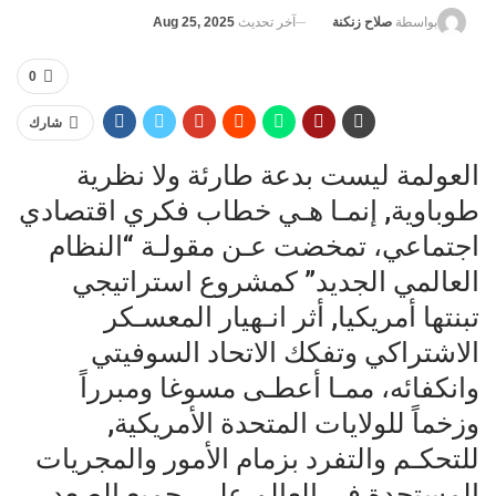
آخر تحديث
Aug 25, 2025
بواسطة
صلاح زنكنة
0
شارك
العولمة ليست بدعة طارئة ولا نظرية
طوباوية, إنمـا هـي خطاب فكري اقتصادي
اجتماعي، تمخضت عـن مقولـة “النظام
العالمي الجديد” كمشروع استراتيجي
تبنتها أمريكيا, أثر انـهيار المعسـكر
الاشتراكي وتفكك الاتحاد السوفيتي
وانكفائه، ممـا أعطـى مسوغا ومبرراً
وزخماً للولايات المتحدة الأمريكية,
للتحكـم والتفرد بزمام الأمور والمجريات
المستجدة في العالم علـى جميع الصعد