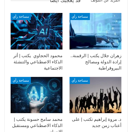
قد يعجبك ايضا
المزيد عن المؤلف
مساحة رأي
مساحة رأي
زهران جلال يكتب | الرقمنة..
محمود الحجاوي يكتب | أثر
إرادة الدولة ومصالح
الذكاء الاصطناعي والتنشئة
البيروقراطية
الاجتماعية
مساحة رأي
مساحة رأي
د. مروة إبراهيم تكتب | على
محمد سامح حسونة يكتب |
أعتاب زمن جديد
الذكاء الاصطناعي ومستقبل
الإنسان