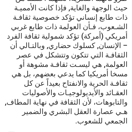
حيث الوجهة والغاية, فإذا كانت الأمميـة
ذات طابع إنساني تؤكد خصوصية ثقافـة
الشـعوب، فـأن العولمة ذات طابع غربي
أمريكي (أمركة) تؤكد شمولية ثقافة الفرد
– الإنسان, كسلوك حضاري, وبالتـالي أن
الثقافـة التي تتكون وتتشكل في عصر
العولمة, هي ليسـت ثقافـة مشوهة أو
مسخا أمريكيا كما يدعي بعضهم، بل هي
ثقافـة الحرية والانفتاح بعيداً عن كل
العقـائد والأيديولوجيـات والأصوليات
والتابوهات، لأن الثقافة في نهاية المطاف,
هـي عصارة العقل البشري والضمير
الجمعي للشعوب.