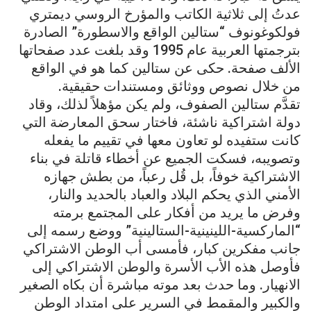
عدتُ إلى ثلاثية الكاتب والمؤرخ الروسي ديمتري
فولكوغونوف “ستالين الواقع والاسطورة” الصادرة
بترجمتها العربية عام 1995 وقد بلغت عدد صفحاتها
الألف صفحة. حكى عن ستالين كما هو في الواقع
من خلال نصوص ووثائق ومستندات حقيقية.
تقدَّم ستالين الصفوف، ولم يكن مؤهلاً لذلك، وقاد
دولة اشتراكية ناشئة، فاختار سحق المعارضة التي
كانت ستفيده لو تعاون معها في تقييم ما يفعله
وتصويبه، فسكت الجميع عن أخطاء قاتلة في بناء
الاشتراكية خوفاً، بل قُل رعباً، من بطش جهازه
الأمني الذي يحكم البلاد والعباد بالحديد والنار،
وفرض ما يريد من أفكار على المجتمع برمته
“الماركسية-اللينينية-الستالينية” ووضع رسمه إلى
جانب مفكرين كبار، فأمسى أب الوطن الاشتراكي
فأوصل هذه الأب الأسرة والوطن الاشتراكي إلى
الانهيار. وما حدث بعد موته مباشرة أن بكاه الصغير
والكبير والمقمط في السرير على امتداد الوطن