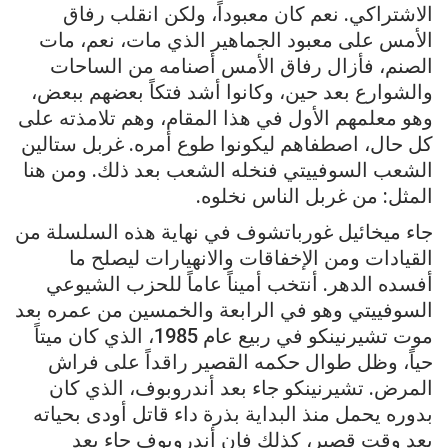
الاشتراكي. نعم كان معبوداً، ولكن انقلب رفاق
الأمس على معبود الجماهير الذي مات، نعم، مات
الصنم، فأزال رفاق الأمس أصنامه من الساحات
والشوارع بعد حين، وكانوا أشد فتكاً بعضهم ببعض،
وهو معلمهم الأول في هذا المقام، وهم تلامذته على
كل حال، اصطفاهم ليكونوا طوع أمره. غربل ستالين
الشعب السوفييتي فنخله الشعب بعد ذلك. ومن هنا
المثل: من غربل الناس نخلوه.
جاء ميخائيل غورباتشوف في نهاية هذه السلسلة من
القيادات ومن الإخفاقات والانهيارات ليصلح ما
أفسده الدهر. أنتخب أميناً عاماً للحزب الشيوعي
السوفييتي وهو في الرابعة والخمسين من عمره بعد
موت تشيرنينكو في ربيع عام 1985، الذي كان ميتاً
حياً، وظل طوال حكمه القصير راقداً على فراش
المرض. تشيرنينكو جاء بعد أندروبوف، الذي كان
بدوره يحمل منذ البداية بذرة داء قاتل أودى بحياته
بعد وقت قصير، كذلك فإن أندروبوف جاء بعد