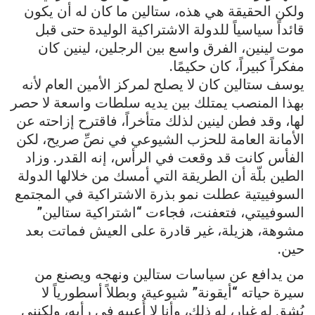
ولكن الحقيقة هي هذه، ستالين ما كان له أن يكون
قائداً سياسياً للدولة الاشتراكية الوليدة حتى قبل
موت لينين، الفرق واسع بين الرجلين، لينين كان
مفكراً كبيراً، كان حكيمًا.
يوسف ستالين كان لا يصلح لمركز الأمين العام لأنه
بهذا المنصب يمتلك بين يديه سلطات واسعة لا حصر
لها، وقد فطن لينين لذلك متأخراً، فاقترح إزاحته عن
الأمانة العامة للحزب الشيوعي في نصِّ صريح، لكن
الفأس كانت قد وقعت في الرأس، إنه القدر. وزاد
الطين بلّة أن الطريقة التي أمسك من خلالها الدولة
السوفييتية عطلت نمو بذرة الاشتراكية في المجتمع
السوفييتي، فتعفنت، فجاءت “اشتراكية ستالين”
مشوهة، هزيلة، غير قادرة على العيش فماتت بعد
حين.
من يدافع عن سياسات ستالين ونهجه ويصنع من
سيرة حياته “أيقونة” شيوعية، وبطلاً أسطورياً لا
يُشق له غبار، له ذلك، وأنا لا أُعيبه في رأيه، ولكنني