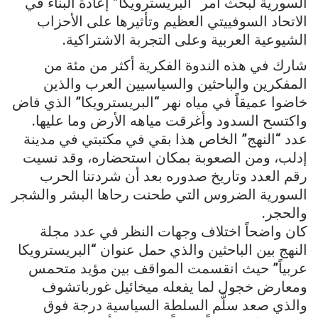
السورية لبحث أمر “البريسترويكا” إعادة البناء في
الاتحاد السوفييتي العظيم وتأثيرها على الأحزاب
الشيوعية العربية وعلى التجربة الاشتراكية.
شارك في هذه الندوة الفكرية أكثر من مئة من
المفكرين والباحثين والسياسيين العرب والذين
خاضوا عميقاً في مياه نهر “البريسترويكا” الذي فاض
واكتسح السدود وأغرقت مياهه الأرض وما عليها.
عدد “النهج” الخاص هذا بقي في مكتبتي في مدينة
إدلب، ومن الصعوبة بمكان استحضاره، وقد نسيت
رقم العدد وتاريخ صدوره بعد أن شردتنا الحرب
السورية الضروس التي طحنت رحاها البشر والشجر
والحجر.
كان واضحاً اختلاف وجهات النظر في عدد مجلة
النهج بين الباحثين والذي حمل عنوان “البريسترويكا
عربياً” حيث انقسمت المواقف بين مؤيد متحمس
ومعارض خجول لما يفعله ميخائيل غورباتشوف
والذي صعد سلَّم السلطة السياسية درجة فوق