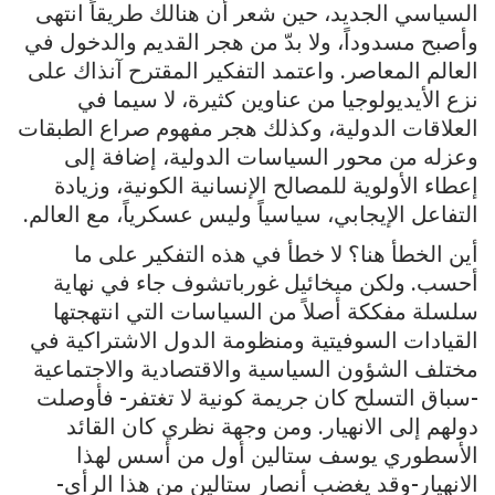
السياسي الجديد، حين شعر أن هنالك طريقاً انتهى
وأصبح مسدوداً، ولا بدّ من هجر القديم والدخول في
العالم المعاصر. واعتمد التفكير المقترح آنذاك على
نزع الأيديولوجيا من عناوين كثيرة، لا سيما في
العلاقات الدولية، وكذلك هجر مفهوم صراع الطبقات
وعزله من محور السياسات الدولية، إضافة إلى
إعطاء الأولوية للمصالح الإنسانية الكونية، وزيادة
التفاعل الإيجابي، سياسياً وليس عسكرياً، مع العالم.
أين الخطأ هنا؟ لا خطأ في هذه التفكير على ما
أحسب. ولكن ميخائيل غورباتشوف جاء في نهاية
سلسلة مفككة أصلاً من السياسات التي انتهجتها
القيادات السوفيتية ومنظومة الدول الاشتراكية في
مختلف الشؤون السياسية والاقتصادية والاجتماعية
-سباق التسلح كان جريمة كونية لا تغتفر- فأوصلت
دولهم إلى الانهيار. ومن وجهة نظري كان القائد
الأسطوري يوسف ستالين أول من أسس لهذا
الانهيار-وقد يغضب أنصار ستالين من هذا الرأي-