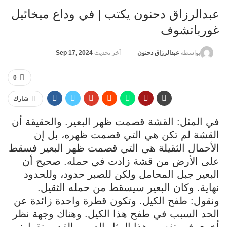
عبدالرزاق دحنون يكتب | في وداع ميخائيل
غورباتشوف
آخر تحديث
Sep 17, 2024
بواسطة
عبدالرزاق دحنون
0
شارك
في المثل: القشة قصمت ظهر البعير. والحقيقة أن
القشة لم تكن هي التي قصمت ظهره، بل إن
الأحمال الثقيلة هي التي قصمت ظهر البعير فسقط
على الأرض من قشة زادت في حمله. صحيح أن
البعير جبل المحامل ولكن للصبر حدود، وللحدود
نهاية. وكان البعير سيسقط من حمله الثقيل.
ونقول: طفح الكيل. وتكون قطرة واحدة زائدة عن
الحد السبب في طفح هذا الكيل. وهناك وجهة نظر