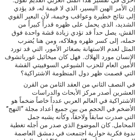
أخرى في تفسير هذا المثل العربي القديم تقول:
إن الأمر الهين اليسير، الذي لا قيمة له، قد يؤدي
إلى نتائج خطيرة وعواقب وخيمة، لأن البعير القوي
الشديد، الذي يحمل على ظهره قدراً كبيراً من
القش، يصل حداً قد تؤدي زيادة قشة واحدة فوق
حمله، إلى كسر ظهره وهلاكه، ومن هنا يُضرب
المثل لعدم الاستهانة بصغائر الأمور، التي قد تورد
الإنسان مورد الهلاك. فهل كان ميخائيل غورباتشوف
الأمين العام للحزب الشيوعي السوفييتي القشة
التي قصمت ظهر دول المنظومة الاشتراكية؟
في النصف الثاني من العقد الثامن من القرن
العشرين أصدر مركز الأبحاث والدراسات
الاشتراكية في العالم العربي عدداً خاصاً ضخماً هو
الأضخم في الحجم من بين جميع أعداد مجلة “النهج”
التي صدرت سابقاً ولاحقاً، وكأنه يشبه جمل
المحامل. كان الموضوع الذي صدر من أجله تغطية
ندوة فكرية حوارية اجتمعت في دمشق العاصمة