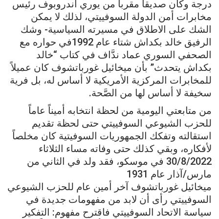
درجة وكان صديقاً مقرباً من يوري أندروبوف رئيس
مخابرات أمن الدولة السوفييتي، لذلك لا يمكن
الشك على الاطلاق في مسيرته السياسية- وشك
الرفيق خالد بكداش شتاء عام 1992في حواره مع
الصحفي السوري عماد ندَّاف في كتاب “خالد
بكداش يتحدث” بأن ميخائيل غورباتشوف كان عميلاً
للمخابرات المركزية الأمريكية لا أساس له، بل فرية
سخيفة لا أساس لها من الصَّحة.
من متابعتي اليومية من لحظة انتخابه أميناً عاماً
للحزب الشيوعي السوفييتي حتى لحظة تقديم
استقالته وتفكك الجمهوريات السوفيتية كان مخلصاً
لأفكاره، وبقي كذلك حتى وفاته مساء الثلاثاء
30/8/2022 في موسكو، فقد ولد في الثاني من
مارس/آذار عام 1931
ميخائيل غورباتشوف آخر أمين عام للحزب الشيوعي
السوفييتي رأى أن لابد من مفهومات جديدة في
سياسة الاتحاد السوفييتي فاقترح مفهوم: التفكير