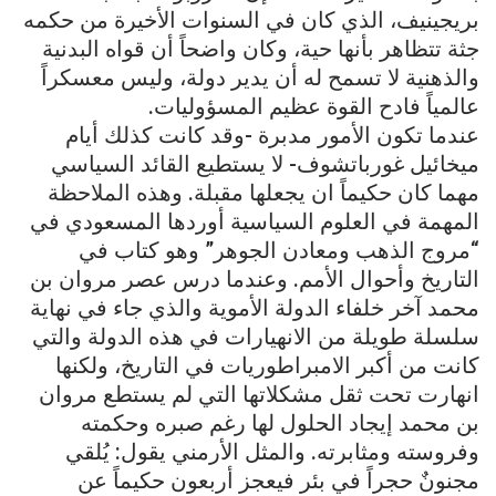
بريجينيف، الذي كان في السنوات الأخيرة من حكمه
جثة تتظاهر بأنها حية، وكان واضحاً أن قواه البدنية
والذهنية لا تسمح له أن يدير دولة، وليس معسكراً
عالمياً فادح القوة عظيم المسؤوليات.
عندما تكون الأمور مدبرة -وقد كانت كذلك أيام
ميخائيل غورباتشوف- لا يستطيع القائد السياسي
مهما كان حكيماً ان يجعلها مقبلة. وهذه الملاحظة
المهمة في العلوم السياسية أوردها المسعودي في
“مروج الذهب ومعادن الجوهر” وهو كتاب في
التاريخ وأحوال الأمم. وعندما درس عصر مروان بن
محمد آخر خلفاء الدولة الأموية والذي جاء في نهاية
سلسلة طويلة من الانهيارات في هذه الدولة والتي
كانت من أكبر الامبراطوريات في التاريخ، ولكنها
انهارت تحت ثقل مشكلاتها التي لم يستطع مروان
بن محمد إيجاد الحلول لها رغم صبره وحكمته
وفروسته ومثابرته. والمثل الأرمني يقول: يُلقي
مجنونٌ حجراً في بئر فيعجز أربعون حكيماً عن