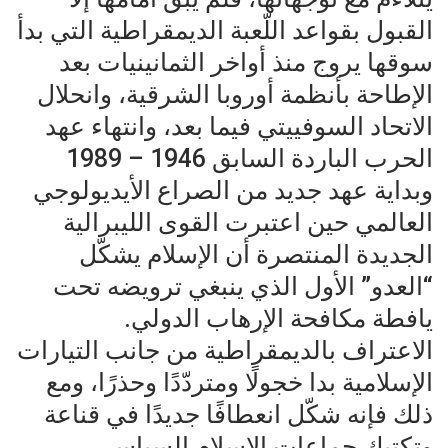
القبول بقواعد اللّعبة الديمقراطية التي بدأ
سوقها يروج منذ أواخر الثمانينيات بعد
الإطاحة بأنظمة أوروبا الشرقية، وانحلال
الاتحاد السوفييتي فيما بعد، وانتهاء عهد
الحرب الباردة السابق 1946 – 1989
وبداية عهد جديد من الصراع الأيديولوجي
العالمي حين اعتبرت القوى الليبرالية
الجديدة المنتصرة أن الإسلام يشكّل
“العدو” الأول الذي ينبغي ترويضه تحت
يافطة مكافحة الإرهاب الدولي.
الاعتراف بالديمقراطية من جانب التيارات
الإسلامية بدا خجولًا ومتردّدًا وحذرًا، ومع
ذلك فإنه شكّل انعطافًا جديدًا في قناعة
وتكتيك جماعات الإسلام السياسي،