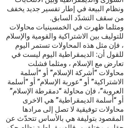
ونظام البيعة في إطار تفسير جديد يخفف
من سقف التشدّد السابق.
ومثلما ظهرت في الخمسينيات محاولات
للتوليف بين الاشتراكية والقومية والإسلام
، فإن مثل هذه المحاولات تستمر اليوم
للقول أن: الديمقراطية اليوم ليست في
تعارض مع الإسلام ، ومثلما فشلت
محاولات “أشركة الإسلام” أو “أسلمة
الاشتراكية” أو “عوربة الإسلام” أو “أسلمة
العروبة”، فإن محاولة “دمقرطة الإسلام”
أو “أسلمة الديمقراطية” هي الاخرى
محاولات توفيقية لا تصل إلى مرادها
المقصود بتوليفة هي بالأساس تتحدّث عن
حقلين مختلفين، فالديمقراطية نظام حكم