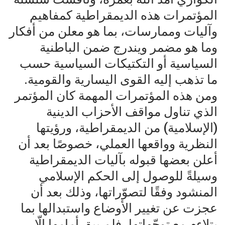
المؤتمرات هذه الديمقراطية كمفاهيم
وآليات وممارسات، بما هو معلن من أفكار
وما هو مضمر ويندرج ضمن الباطنية
السياسية أو التكتيكات السياسية حسب
ما تذهب إليه القوى اليسارية والقومية.
ومن هذه المؤتمرات المهمة كان المؤتمر
الذي تناول مواقف الأحزاب الدينية
(الإسلامية) من الديمقراطية، ورؤيتها
النظرية وواقعها العملي، خصوصًا بعد أن
أعلن بعضها قبوله بآليات الديمقراطية
وسيلةً للوصول إلى الحكم الإسلامي
المنشود وفقًا لتصوّراتها، وذلك بعد أن
عجزت عن تغيير الأوضاع واستبدالها بما
يتلاءم مع توجّهاتها، فلم يبق أمامها إلّا