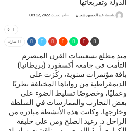
الدولة وتفريعاتها
آخر تحديث
Oct 12, 2022
بواسطة
عبد الحسين شعبان
0
شارك
منذ مطلع تسعينيات القرن المنصرم
التأمت في جامعة أكسفورد (بريطانيا)
باقة مؤتمرات سنوية، ركّزت على
الديمقراطية من زواياها المختلفة نظريًا
وعمليًا، وخصوصًا تسليط الضوء على
بعض التجارب والممارسات في السلطة
وخارجها. وكانت هذه الأنشطة مبادرة من
الراحل د. رغيد الصلح ومن علي خليفة
الكواري أمدّ الله بعمره، وناقشت سلسلة