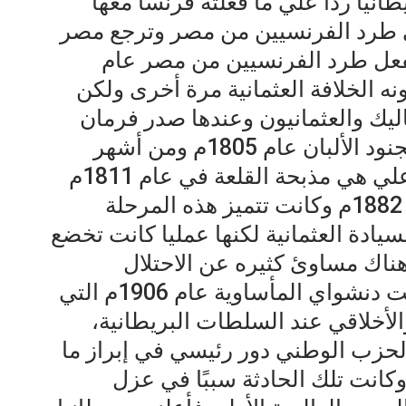
نيا رداً علي ما فعلته فرنسا معها
لي طرد الفرنسيين من مصر وترجع مصر
لفعل طرد الفرنسيين من مصر عام
نه الخلافة العثمانية مرة أخرى ولكن
ليك والعثمانيون وعندها صدر فرمان
السلطان بتعيين محمد علي قائد الجنود الألبان عام 1805م ومن أشهر
الأحداث التي تمت في عهد محمد علي هي مذبحة القلعة في عام 1811م
وجاء بعدها الاحتلال البريطاني عام 1882م وكانت تتميز هذه المرحلة
يادة العثمانية لكنها عمليا كانت تخضع
هناك مساوئ كثيره عن الاحتلال
البريطاني وكانت أشهرها هي حادثت دنشواي المأساوية عام 1906م التي
الأخلاقي عند السلطات البريطانية،
حزب الوطني دور رئيسي في إبراز ما
كانت تلك الحادثة سببًا في عزل