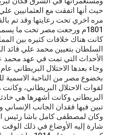
ومستعمراتها في الشرق فكان لبريطا
حيث أنها اتفقت مع العثمانيين ع
مره اخري تحت رعايتها وقد تم با
1801م ورجعت مصر تحت ما يسمو
كانت هناك خلافات كثيره بين المما
بخضوع مصر من الناحية الاسمية للس
لقوات الاحتلال البريطاني، وكانت 
تبين فيها فقدان الجانب الإنساني و
وكان لمصطفى كامل باشا رئيس ال
شارة إليه الأوضاع في ذلك الوقت و