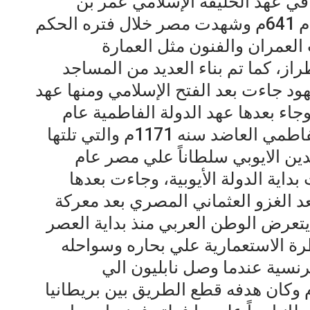
في عهد الخليفة الإسلامي عمر بن
الخطاب وبقيادة عمر بن العاص عام 641م وشهدت مصر خلال فتره الحكم
 العمران والفنون مثل العمارة
از، كما تم بناء العديد من المساجد
هود جاءت بعد الفتح الإسلامي ومنها عهد
 وجاء بعدها عهد الدولة الفاطمية عام
968م/ 358 ه‍ وبعد وفاة الخليفة الفاطمي العاضد سنه 1171م والتي تلتها
دين الايوبي سلطاناً علي مصر عام
وكانت بداية الدولة الأيوبية، وجاءت بعدها
 المملوكية في عام 1250م بعد الغزو العثماني المصري بعد معركة
نة 1517م/ 923ه‍ وكان يتعرض الوطن العربي منذ بداية العصر
ة الاستعمارية علي بحاره وسواحله
نسية عندما وصل نابليون الي
إسكندرية في يوليو/ تيموز 1798م وكان هدفه قطع الطريق بين بريطانيا