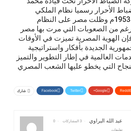
كة الضباط الأحرار تحت قيادة محمد
باط الأحرار رسميا نظام الملكي
وأعلنوا مصر جمهورية في 18يونيو 1953م وظلت مصر على النظام
لرغم من الصعوبات التي مرت بها مصر
فإن الهوية المصرية تميزت في الأوقات
مهورية الجديدة بأفكار واستراتيجية
ات العالمية في إطار التطوير والتميز
ذه خطى النجاح التي يخطو عليها الشعب المصري
Facebook
Twitter
Google+
ReddIt
شارك
عبد الله البراوي
3 المشاركات
0
تعليقات