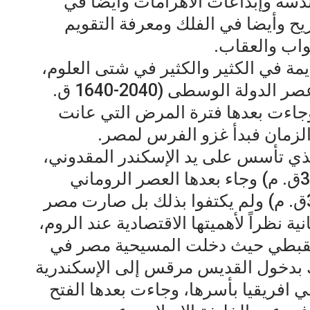
دسة وإبداعات الأهرامات وأيضا في
ح وأيضا في الفلك ومعرفة التقويم
واب والعقاب.
يمة في الكثير والكثير في شتى العلوم،
وشهدت مصر تطورات كثيرة في عصر الدولة الوسطى (2040-1640 ق.
وجاءت بعدها فترة المرض التي عانت
الزمان فبدأ غزو الفرس لمصر.
ذي تأسس على يد الإسكندر المقدوني،
في طرد الفرس من مصر عام (333ق. م) وجاء بعدها العصر الروماني
عندما دخل الرومان مصر العام (30ق. م) ولم يكتفوا بذلك بل صارت مصر
ة نظراً لأهميتها الاقتصادية عند الروم،
القبطي حيث دخلت المسيحية مصر في
ك بدخول القديس مرقس إلى الإسكندرية
افريقيا بأسرها، وجاءت بعدها الفتح