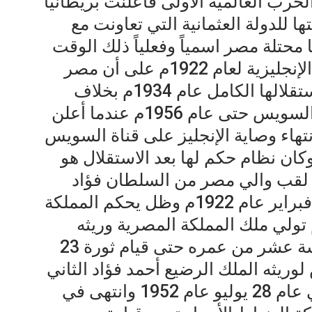
1914م اشتعلت الحرب العالمية الأولى فأعلنت بريطانيا
ا للدولة العثمانية التي تعاونت مع
ا محتلة مصر اسمياً وفعلياً ذلك الوقت
حتى تم توقيع المعاهدات المصرية الإنجليزية لعام 1922م على أن مصر
دولة مستقلة وحصلت مصر على استقلالها الكامل عام 1934م بخلاف
وصاية الإنجليزي على منطقة قناة السويس حتى عام 1956م عندما أعلن
تهاء وصاية الإنجليز على قناة السويس
كان نظام حكم لها بعد الاستقلال هو
ل لقب والي مصر من السلطان فؤاد
الأول إلى الملك فؤاد الأول في 28 فبراير عام 1922م وظل يحكم المملكة
 حتى وفاته عام 1936م ثم تولي ملك المملكة المصرية وريثه
الملك فاروق الأول وهو في السادسة عشر من عمره حتى قيام ثورة 23
لوريثه الملك الرضيع أحمد فؤاد الثاني
آخر حكام مصر على النظام الملكي عام 28 يوليو عام 1952 وانتهى في