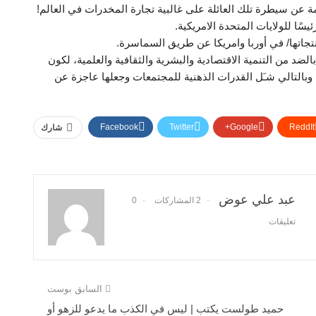
لـ (700 تريليون دولار) الناجمة عن سيطرة تلك العائلة على غالبية تجارة المخدرات في العالم!
سًا للولايات المتحدة الامريكية.
جاتها/ في أوربا وامريكا عن طريق السماسرة.
ضد من التنمية الاقتصادية والبشرية والثقافية والعلمية، لكون
وبالتالي شـَل القدرات الذهنية للمجتمعات وجعلها عاجزة عن
Facebook
Twitter
Google+
ReddIt
شارك
عبد علي عوض
2 المشاركات
0
تعليقات
السابق بوست
حميد طولست يكتب | ليس في الكذب ما يدعو للزهو أو