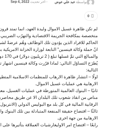
آخر تحديث
Sep 4, 2022
بواسطة
عبد علي عوض
0
لم تكن ظاهرة غسيل الاموال وليدة العهد، انما تمتد قرون
متخصصة بمكافحة الجريمة الاقتصادية والتهرّب الضريبي، بَل
الحاكم للافراد الذين يؤدون تلك الوظائف وهُم عرضةً لشر
انّ حملة وكالة فينسين” التابعة لوزارة الخزانة الامريكي
والمبالغ التي تمَّ غسلها تبلغ ( 2 تريليون دولار) في 170 دولة لها اسبابها ودوافعها.
يُطرَح التساؤل التالي: لماذا قرّرت وكالة فينسين اشهار
التالية:
اولًا – انتشار ظاهرة الارهاب للمنظمات الاسلامية المت
الارهابية هي عمليات غسيل الاموال.
ثانيًا – البنوك العالمية المتورطة في عمليات الغسيل، معظ
مناص من انقاذ شعوب تلك البلدان الا عن طريق محاصرة 
الرقابية المالية في كل بلد مع البوليس الدولي (الانتربول)
ثالثًا – افتضاح حقيقة المنفعة المتبادلة بين تلك البنوك
الارهابية من جهة اخرى.
رابعًا – افتضاح امر الاوليغارشيات العملاقة بتأثيرها عل