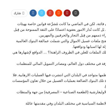
شارك
 فائتة، لكن في الماضي ما كانت مُشرَّعة قوانين خاصة بهيئات
 كانت تُدار الامور بعفوية اعتمادًا على الثقة الممنوحة من قِبل
اء ذممهم من قِبل التجار والحرفيين والمهربين.
ة بفتح ملفات غسيل الاموال والتي شملت عمالقة البنوك العالمية
 تلك الملفات للعلن في الظروف الراهنة!؟ … الدوافع لإشهارها هي
طرفة في مختلف دول العالم، ومصادر التمويل المالي للمنظمات
مها متواجد في البلدان التي انتشرت فيها العمليات الارهابية. فلا
تلك البنوك الضالعة بعمليات الغسيل من خلال تعاون المؤسسات
.
 والاوليغارشية (الطغمة الصناعية – المصرفية) من جهة والمنظات
ى الانظمة السياسية في مختلف البلدان وفي مقدمتها عائلة