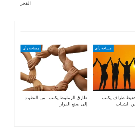
الفخر
مساحة رأي
مساحة رأي
فيظ طراف يكتب |
طارق الزملوط يكتب | من التطوع
من الشباب
إلى صنع القرار