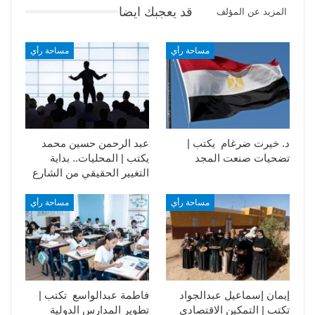
قد يعجبك ايضا
المزيد عن المؤلف
مساحة رأي
مساحة رأي
د. خيرت ضرغام يكتب |
عبد الرحمن حسين محمد
تضحيات صنعت المجد
يكتب | المحليات.. بداية
التغيير الحقيقي من الشارع
مساحة رأي
مساحة رأي
إيمان إسماعيل عبدالجواد
فاطمة عبدالواسع تكتب |
تكتب | التمكين الاقتصادي
تطوير المدارس الدولية