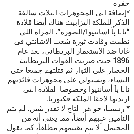
حفره.
*إضافة الى المجوهرات الثلاث سالفة
الذكر للملكة إليزابيث هناك أيضا قلادة
“نانا يآ أسانتيوا/الصورة”، المرأة اللي
نظمت وقادت ثورة شعب الاشانتي في
غانا ضد الاستعمار البريطاني، بعد عام
1896 حيث ضربت القوات البريطانية
الحصار على الثوار ثم قتلتهم جميعا حتى
النساء، وتستولي على مجوهرات قائدتهم
نانا يآ أسانتيوا وخصوصا القلادة التي
ارتدتها لاحقا الملكة فكتوريا.
* رسميا، جواهر التاج لا تقدر بثمن. لم يتم
التأمين عليهم أيضاً، مما يعني أنه من
المحتمل ألا يتم تقييمهم مطلقاً، كما يقول