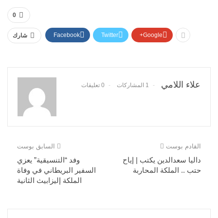
0
Facebook
Twitter
Google+
شارك
علاء اللامي
1 المشاركات
0 تعليقات
القادم بوست
السابق بوست
داليا سعدالدين يكتب | إياح
وفد “التنسيقية” يعزي
حتب .. الملكة المحاربة
السفير البريطاني في وفاة
الملكة إليزابيث الثانية