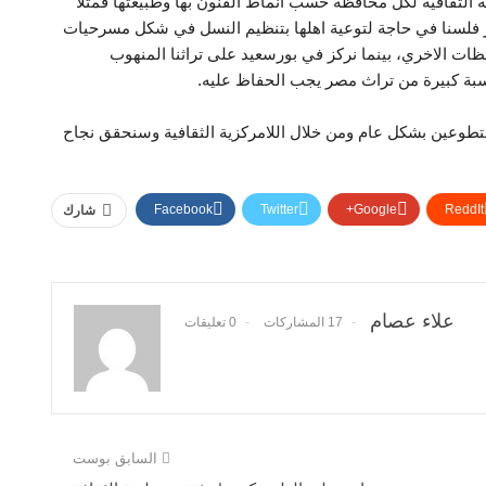
 الثقافية لكل محافظة حسب انماط الفنون بها وطبيعتها فمثلا
حمر فلسنا في حاجة لتوعية اهلها بتنظيم النسل في شكل مسرحيات
ظات الاخري، بينما نركز في بورسعيد على تراثنا المنهوب
سبة كبيرة من تراث مصر يجب الحفاظ عليه.
طوعين بشكل عام ومن خلال اللامركزية الثقافية وسنحقق نجاح
Facebook
Twitter
Google+
ReddIt
شارك
علاء عصام
17 المشاركات
0 تعليقات
السابق بوست