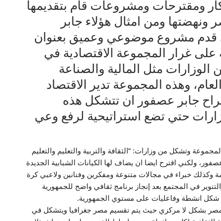
كار ومقترحات ومشروعات قام بتقديمها
ونهضتها ومن امثال هؤلاء جابر
ذي قدم مشروع موضوعي وعميق بعنوان
 على غرار المجموعة الاقتصادية في
الوزارات مثل المالية والصناعة
لعام، وهذه المجموعة تدير الاقتصاد
اح جابر عصفور ان تتشكل هذه
زارات حتي تضع استراتيحية لرفع وعي
موعة وتشكل من وزارات: “الثقافة والتربية والتعليم والتعليم
عصفور، ولكني اقترح ايضا ان يضاف لها الكيانات الشبابية الجديدة
مة وكذلك خبراء في مجالات متنوعة ومفكرين وفنانين ولاعبي كرة
لتنوير في المجتمع بعد إنجاز برنامج ثقافي واضح للجمهورية
في شكل انشطة وفاعليات على مستوي الجمهورية.
مصر بشكل لا مركزي حيث يتم تقسيم مصر جغرافيا ويتشكل في