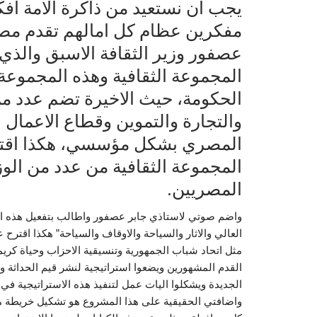
يجب ان نستعيد من ذاكرة الامة اف
مفكرين عظام كل امالهم تقدم مصر 
عصفور وزير الثقافة الاسبق وال
المجموعة الثقافية وهذه المجموعة
الحكومة، حيث الاخيرة تضم عدد من 
والتجارة والتموين وقطاع الاعمال ا
المصري بشكل مؤسسي، هكذا اقتر
المجموعة الثقافية من عدد من الو
المصريين.
واضم صوتي لاستاذي جابر عصفور واطالب بتفعيل هذه المج
العالي والاثار والسياحة والاوقاف والسياحة” هكذا اقترح 
مثل اتحاد شباب الجمهورية وتنسيقية الاحزاب وحياة كري
القدم المشهورين ويضعوا استراتيجية لنشر قيم الحداثة وا
الجديدة ويشكلوا اليات عمل لتنفيذ هذه الاستراتيجية 
واضافتي الحقيقية على هذا المشروع هو تشكيل خريطة 