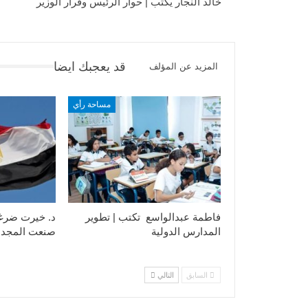
خالد النجار يكتب | حوار الرئيس وقرار الوزير
قد يعجبك ايضا
المزيد عن المؤلف
مساحة رأي
فاطمة عبدالواسع تكتب | تطوير
د. خيرت ضرغ
المدارس الدولية
صنعت المجد
السابق
التالي