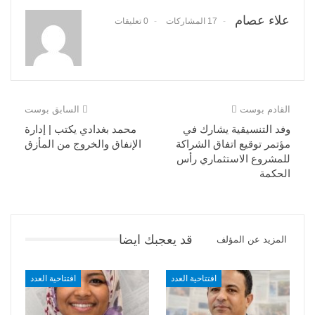
علاء عصام
17 المشاركات
0 تعليقات
القادم بوست
السابق بوست
وفد التنسيقية يشارك في
محمد بغدادي يكتب | إدارة
مؤتمر توقيع اتفاق الشراكة
الإنفاق والخروج من المأزق
للمشروع الاستثماري رأس
الحكمة
قد يعجبك ايضا
المزيد عن المؤلف
افتتاحية العدد
افتتاحية العدد