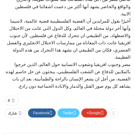
والواقع والحاضر يشهد أنها أكثر من دعمت اشقائنا في فلسطين
الابية.
أخيرًا نقول للمزايدين أن القضية الفلسطينية قضية عالمية، لاسيما
وأنها أخر دولة محتلة في العالم، وكل الدول التي عانت من الاحتلال
والاضطهاد، من الطبيعي ان تتحرك للدفاع عن فلسطين. لأن جنوب
افريقيا عانت ذات المعاناة من ممارسات الاحتلال الانجليزي والفصل
العنصري، فكان من الطبيعي ان نشهد هذا التحرك من هذه الدولة
العظيمة.
مصر وجنوب افريقيا وشعوب الانسانية حول العالم، الذين خرجوا
بالملايين للدفاع عن الشعب الفلسطيني، يبحثون عن حل حاسم لهذه
القضية، من أجل ان يشعر الإنسان بالراحة والطمأنينة، بعد ان بات
يشاهد كل يوم صور القتل والدمار والابادة الجماعية دون رادع.
0
Facebook
Twitter
Google+
شارك