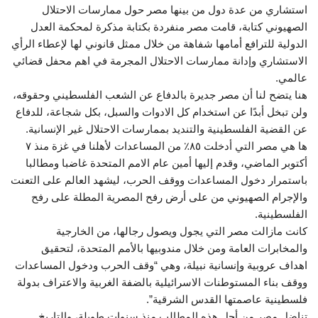
استشاري من عدة دول من بينها مصر حول ممارسات الاحتلال
الصهيوني كتابة، قامت مصر منفردة بكتابة مذكرة لمحكمة العدل
الدولية للترافع أمامها شفاهة من خلال ممثل قانوني لها لإعطاء الرأي
الاستشاري وإدانة ممارسات الاحتلال المجرمة في اهم محفل قضائي
عالمي.
هنا يتضح لنا أن مصر جديرة بالدفاع عن الشعب الفلسطيني وحقوقه،
ولن تبخل أبدًا عن استخدام كل الادوات والسبل، بكل شجاعة، للدفاع
عن القضية الفلسطينية والتنديد بممارسات الاحتلال غير الإنسانية.
ها هي مصر التي أدخلت ٨٥٪؜ من المساعدات لأهلنا في غزة منذ ٧
أكتوبر الماضي، وقدم إليها أمين عام الامم المتحدة غاضبا ومطالبا
باستمرار دخول المساعدات ووقف الحرب، ليشهد العالم على التعنت
والإجرام الصهيوني من على أرض رفح المصرية المطلة على رفح
الفلسطينية.
كانت مازالت مصر التي يجول ويصول رجالها، من الخارجية
والمخابرات العامة ومن خلال مندوبيها بالأمم المتحدة، لتحقيق
اهداف عروبية وإنسانية نبيلة، وهي “وقف الحرب ودخول المساعدات
ووقف بناء المستوطنات الاسرائيلية بالضفة الغربية والاعتراف بدولة
فلسطينية عاصمتها القدس الشرقية”.
تناضل مصر من أجل هذه المطالب منذ سنوات طويلة، والتاريخ