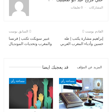
2
المشاركات
0 تعليقات
القادم بوست
السابق بوست
إبراهيم مشارة يكتب | طه
عبير سويكت تكتب | فرنسا
حسين وأدباء المغرب العربي
والمغرب وتحديات المونديال
قد يعجبك ايضا
المزيد عن المؤلف
مساحة رأي
مساحة رأي