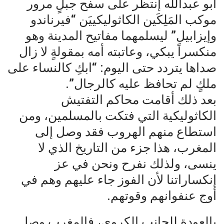
أبو عبدالله إنتظر على سفح جبلٍ مرور
موكب المَلِكَين الكاثوليكييَن “فيرناندو
وإيزابيل” ليسلمهما مفاتيح المدينة وهو
منكسراً يبكي، وعاتبته أمه بمقولةٍ لا زال
صداها يتردد حتى اليوم: “ابكِ كالنساء على
ملكٍ لم تحافظ عليه كالرجال”.
بعد ذلك أقامت محاكم التفتيش
الكاثوليكية التي فتكت بالمسلمين، ومن
استطاع منهم الهروب فقد وصل إلى
المغرب، هذا جزء من التاريخ الذي لا
ينسى، ولذلك نفرح ونحن في عز
إنكساراتنا لأن الفوز جاء عليهم وهم في
أوج عنفوانهم وقوتهم.
بالعودة للجانب الكروي، فالمغرب وصل