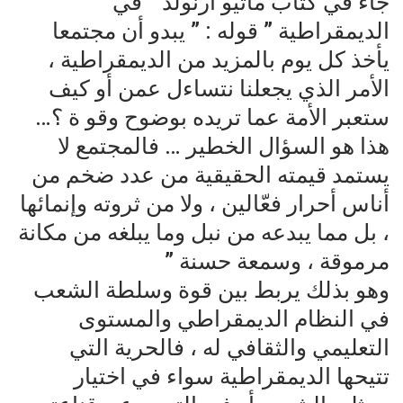
جاء في كتاب ماثيو أرنولد ” في
الديمقراطية ” قوله : ” يبدو أن مجتمعا
يأخذ كل يوم بالمزيد من الديمقراطية ،
الأمر الذي يجعلنا نتساءل عمن أو كيف
ستعبر الأمة عما تريده بوضوح وقو ة ؟…
هذا هو السؤال الخطير … فالمجتمع لا
يستمد قيمته الحقيقية من عدد ضخم من
أناس أحرار فعّالين ، ولا من ثروته وإنمائها
، بل مما يبدعه من نبل وما يبلغه من مكانة
مرموقة ، وسمعة حسنة ”
وهو بذلك يربط بين قوة وسلطة الشعب
في النظام الديمقراطي والمستوى
التعليمي والثقافي له ، فالحرية التي
تتيحها الديمقراطية سواء في اختيار