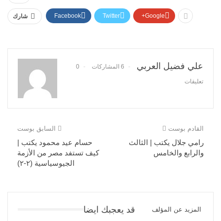
Facebook
Twitter
Google+
شارك
علي فضيل العربي
6 المشاركات
0
تعليقات
القادم بوست
السابق بوست
رامي جلال يكتب | الثالث
حسام عيد محمود يكتب |
والرابع والخامس
كيف تستفد مصر من الأزمة
الجيوسياسية (٢-٢)
قد يعجبك ايضا
المزيد عن المؤلف