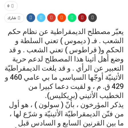
0
شارك
يعبّر مصطلح الديمقراطية عن نظام حكم
الشعب . فـ ( ديموس ) تعني السلطة و
الحكم و( قراطوس ) تعني الشعب . و قد
وضع أهل أثينا هذا المصطلح لدعم حرية
التعبير عن الرأي . و قد بلغت الديمقراطيّة
الأثينيّة أوجّها السياسي ما بي عامي 460 و
429 ق. م ، و لقيت دعما كبيرا من
الخطيب الأثيني (بريكليس).
يذكر المؤرخون ، بأنّ ( سولون ) ، هو أول
من فنّن الديمقراطيّة الأثينيّة و شرّع لها ،
ما بين القرنين السابع و السادس قبل