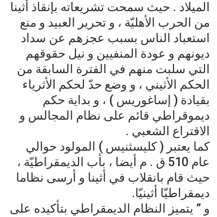
الميلاد . حيث سمحت تشريعاته بإنقاذ أثينا
من الحرب الأهليّة ، و تحرير العبيد و منع
استعباد الناس بسبب عجزهم عن سداد
ديونهم و عودة المنفيين و نيل حقوقهم
التي سلبت منهم في الفترة السابقة من
الحكم الأثيني ، و وضع حدّ لحكم الأثرياء
بقيادة ( إساغوريس ) ، و بداية حكم
ديموقراطي قائم على نظام المجالس و
الاقتراع الشعبي .
كما يعتبر ( كليسثنيس ) المولود حوالي
عام 510 ق . م أيضا ، بأب الديمقراطيّة ،
حيث قام بانقلاب في أثينا و أرسى نظاما
ديمقراطيّا أثينيّا.
و ” يتميز النظام الديمقراطي بتأكيده على