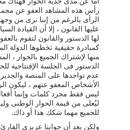
أما عن مدى جدية الحوار فهناك م
رأس هذه المشاهد العفو عن مجموع
الرأى بالرغم من إننا نرى من وجهت
عليها القانون ، إلا أن القيادة ال
لها الدستور والقانون لتقوم بالع
كمبادرة حقيقية تخطوها الدولة الم
منها لإشتراك الجميع بالحوار ، ا
الدستور فى الجلسة الإفتتاحية للح
عدم تواجدها على المنصة والجدير
الأشخاص المعفو عنهم ، ليكون الر
ليس فقط مجرد كلمات وإنما أفعال 
ليُعلى من قيمة الحوار الوطنى ول
للجميع مهما شكك هذا أو ذاك.
ولكن بعد أن جوابنا عزيزى القارئ