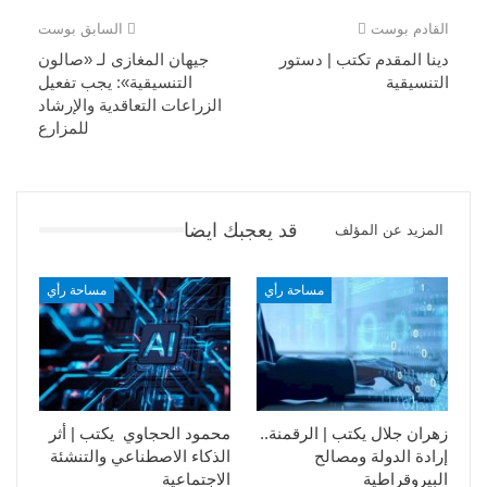
القادم بوست
السابق بوست
دينا المقدم تكتب | دستور
جيهان المغازى لـ «صالون
التنسيقية
التنسيقية»: يجب تفعيل
الزراعات التعاقدية والإرشاد
للمزارع
قد يعجبك ايضا
المزيد عن المؤلف
مساحة رأي
مساحة رأي
زهران جلال يكتب | الرقمنة..
محمود الحجاوي يكتب | أثر
إرادة الدولة ومصالح
الذكاء الاصطناعي والتنشئة
البيروقراطية
الاجتماعية