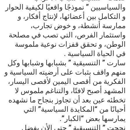
والسياسيين ” نموذجًا واقعيًا لكيفية الحوار
و التكامل بين أعضائها، لإنتاج أفكار، و
ممارسة أنشطة، و خوض تجارب،
واستثمار الفرص، التي تصب في مصلحة
الوطن، و تحقق قفزات نوعية ملموسة
في الحياة السياسية .
سارت ” التنسيقية ” بشبابها وشبابها وكل
منهم واقف بثبات على أرضيته السياسية و
الفكرية من أقصى اليمين لأقصى اليسار،
المشهد أصبح لافتًا، والتناغم ملموس لا
تخطئه عين بعد أن تجاوز بنجاح ما نشهده
أحيانًا من “المكايدة السياسية” التي
يمارسها بعض “الكبار”.
نجحت ” التنسيقية ” حتى الأن بفضل