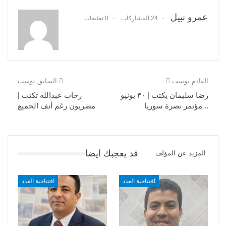
عمرو نبيل
24 المشاركات
0 تعليقات
القادم بوست
السابق بوست
رضا سليمان يكتب | ٣٠ يونيو
رحاب عبدالله تكتب |
.. مؤتمر نصرة سوريا
مصريون رغم أنف الجميع
قد يعجبك ايضا
المزيد عن المؤلف
افتتاحية العدد
افتتاحية العدد