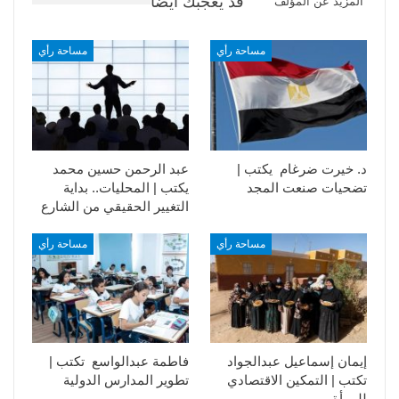
قد يعجبك ايضا
المزيد عن المؤلف
مساحة رأي
مساحة رأي
د. خيرت ضرغام يكتب |
عبد الرحمن حسين محمد
تضحيات صنعت المجد
يكتب | المحليات.. بداية
التغيير الحقيقي من الشارع
مساحة رأي
مساحة رأي
إيمان إسماعيل عبدالجواد
فاطمة عبدالواسع تكتب |
تكتب | التمكين الاقتصادي
تطوير المدارس الدولية
للمرأة