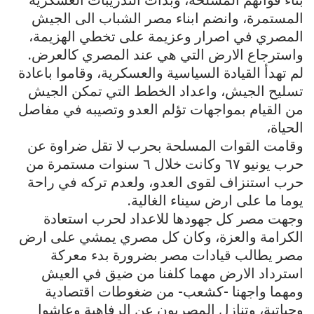
بناء قواتهم المسلحة، وبدأت التدريبات العسكرية
المستمرة، وانضم ابناء مصر الشباب الى الجيش
المصري في اصرار وعزيمة على تخطي الهزيمة،
واسترجاع الارض التي هي عند المصري كالعرض.
لم تهدأ القيادة السياسية والعسكرية، وقاموا باعادة
تسليح الجيش، واعداد الخطط التي تمكن الجيش
من القيام بمواجهات تؤلم العدو وتصيبه في مفاصل
الحياة،
وقامت القوات المسلحة بحرب لا تقل ضراوة عن
حرب يونيو ٦٧ وكانت خلال ٦ سنوات مستمرة من
حرب استنزاف لقوى العدو، ولعدم تركه في راحة
يوما ما على ارض سيناء الغالية.
وجهت مصر كل جهودها للاعداد لحرب استعادة
الكرامة والعزة، وكان كل مصري يمشي على ارض
مصر يطالب قيادات مصر بضرورة بدء معركة
استرداد الارض مهما كلفنا من ضيق في العيش
ومهما واجهنا -كشعب- من ضغوطات اقتصادية
وحياتية، وتنازل المصريون عن الرفاهية وعاشوا