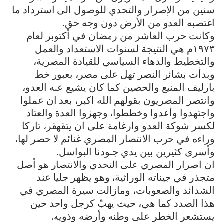
سنين من الإصرار والتحدي للوصول الى استرداد ما
اغتصبه العدو من الأرض دون وجه حق.
وكانت حرب العاشر من رمضان في أكتوبر لعام
١٩٧٣م هي النتيجة لسنوات الاستعداد والعمل
والتخطيط والدهاء السياسي للقيادة المصرية،
وبدأت بشائر النصر تهل على مصر، بعبور خط
بارليف المنيع والحصين كما كان يشيع عنه العدو،
وانتصر المصريون بقولهم الله اكبر، بعد ان عملوا
واجتهدوا وأعدوا وخططوا، وجهزوا العدة والعتاد
لكسر شوكة العدو وارغامة على ان يتقهقر، تاركا
وراءه في حرب الانتصار المصري غنائم لا حصر لها،
وأسرى كثيرين بين يدي جنودنا البواسل.
ان اصرار المصري على التحدي والانتصار هو أصل
متجذر في جيناته الوراثية، وهو يظهر جليا عند
الشدائد والصعوبات، ومازالت سيرة المصري في
هذا الصدد كما هي، حيث يهبّ كرجل واحد حين
يستشعر الخطر على وطنه وأرضه وذويه.