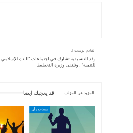
القادم بوست
وفد التنسيقية تشارك في اجتماعات “البنك الإسلامي
للتنمية”.. وتلتقى وزيرة التخطيط
قد يعجبك ايضا
المزيد عن المؤلف
مساحة رأي