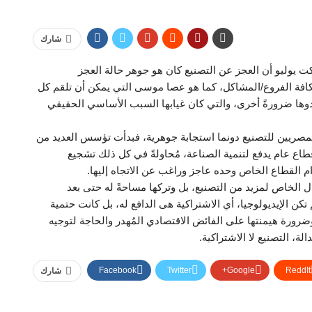
شارك
ركت يوليو أن العجز عن التصنيع كان هو جوهر حالة العجز
لكافة الفروع/المشاكل، كما هو عصا موسى التي يمكن أن تلقم كل
تعدوها ضرورةً أخرى، والتي كان غيابها السبب الأساسي الحقيقي
المصريين للتصنيع دونما استجابة جوهرية، فبدأت تؤسس العديد من
طاع عام يدفع لتنمية الصناعة، مُحاولةً في كل ذلك تشجيع
م القطاع الخاص وحده عاجز وراغب عن الاتجاه إليها.
 الخاص لمزيد من التصنيع، بل وتركها مساحةً له حتى بعد
تكن الإيديولوجيا، أي الاشتراكية هى الدافع له، بل كانت حتمية
وضرورة هيمنتها على الفائض الاقتصادي المُهدر والحاجة لتوجيه
الة، التصنيع لا الاشتراكية.
Facebook
Twitter
Google+
ReddIt
شارك