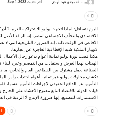
آخر تحديث
Sep 4, 2022
بواسطة
مجدي عبد الهادي
0
اليوم نتساءل: لماذا اتجهت يوليو للاشتراكية العربية؟ أد
الاقتصادي والتخلّف الاجتماعي لمصر، إنه الرافد الأصل 
الأفاعي في الوقت ذاته، إنه الضرورة التاريخية التي لا 
لانهيار الملكية شبه الإقطاعية العاجزة عن إنجازها.
هكذا قضت ثورة يوليو ثمانية أعوام تدعو رجال الأعمال 
الهيئات لهذا الغرض واستفادت من التمصير وغيره لبناء ق
الصناعة بعمل مشترك بين القطاعين العام والخاص، ما دا
تكشف محاولات يوليو عبر ثمانية أعوام اجتذاب رأس المال
التأميم، عن الدافع الحقيقي لإجراءات التأميم نفسها، فلم 
قيادة الدولة للاقتصاد التابع مفتوح الأحشاء على الخارج 
الاستثمارات للتصنيع، إنها ضرورة الإنتاج لا الرغبة في العد
0