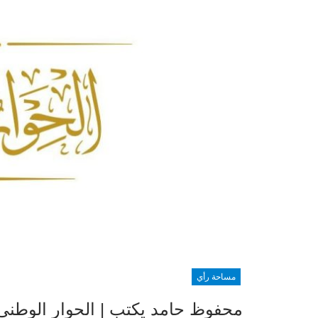
مساحة رأي
محفوظ حامد يكتب | الحوار الوطني