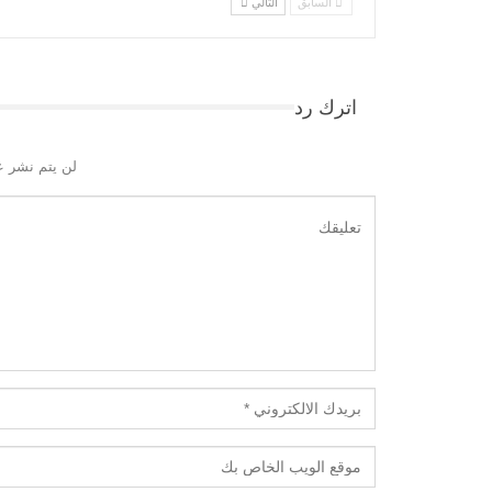
السابق
التالي
اترك رد
لن يتم نشر ع