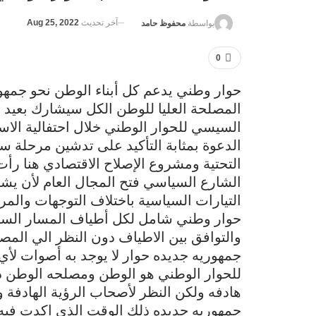
آخر تحديث
Aug 25, 2022
بواسطة
محفوظ حامد
0
حوار وطني يدعم كل أبناء الوطن نحو جمه
المصلحة العليا للوطن الكل سيشارك بعيد 
السيسي للحوار الوطني خلال احتفالية ال
الدعوة بمثابة التأكيد على تدشين مرحلة س
التحتية ومشروع الإصلاح الاقتصادي هنا رأت
الشارع السياسي فتح المجال العام لأن يش
التيارات السياسية باختلاف التوجهات والمر
حوار وطني شامل لكل أطياف المسار السياس
والتوافق بين الاطياف دون النظر الي المصال
جمهوريه جديده حوار لا يوجد به أصوات لأي أ
للحوار الوطني هو الوطن ومصلحه الوطن دو
هادفه ولكن النظر لأصحاب الرؤية الهادفة 
جمهوريه جديده ذلك الوقت الذي اكدت فيه ال