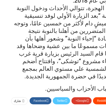
ام 2018.
الهجرة، تتوالي الأحداث ودخول النوبة
 “بعد الزيارة الأولي لوفد تنسيقية
يشٍ دام لأكثر من خمسين عامًا، وتوجه
لمتضررين من أهلنا بالنوبة نتيجة
دة “إحياء النوبة” وشعور أهلها بأن
بات مسموعًا ما بين عشية وضحاها وقد
 قام السيد الرئيس بزيارة قرية غرب
اء مشروع “توشكى”، وافتتاح أضخم
 الشمسية علي مستوي العالم بمجمع
جديدًا في حضرة الجمهورية الجديدة.
ب الأحزاب والسياسيين.
Facebook
Twitter
Google+
ReddIt
شارك