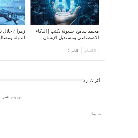
محمد سامح حسونة يكتب | الذكاء
زهران جلال يك
الاصطناعي ومستقبل الإنسان
الدولة ومصالح
السابق
التالي
اترك رد
لن يتم نشر ع