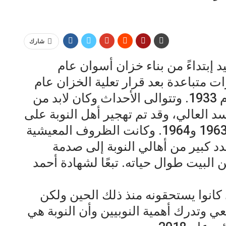
شارك
يد إبتداءً من بناء خزان أسوان عام
ترات متباعدة بعد قرار تعلية الخزان عام
1912، ثم التهجير للمرة الثالثة، عام 1933. وتتوالى الأحداث وكان لابد من
سد العالي، وقد تم تهجير أهل النوبة على
إثر هذا الحدث العملاق، بين عامي 1963 و1964. وكانت الظروف المعيشية
دد كبير من أهالي النوبة إلى صدمة
لبيت طوال حياته. تبعًا لشهادة أحمد
ي كانوا يستحقونه منذ ذلك الحين ولكن
تعي وتدرك أهمية النوبيين وأن النوبة هي