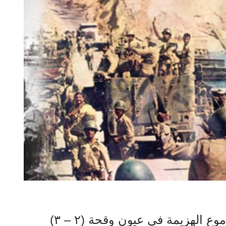
الهزيمة فى عيون وقحة (٢ – ٣)