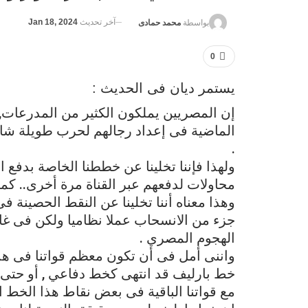
آخر تحديث
Jan 18, 2024
بواسطة
محمد حمادى
0
يستمر ديان فى الحديث :
إن المصريين يملكون الكثير من المدرعات, 
الماضية فى إعداد رجالهم لحرب طويلة شاقة
.
ولهذا فإننا تخلينا عن خططنا الخاصة بدفع
محاولات لدفعهم عبر القناة مرة أخرى.. كما
وهذا معناه أننا تخلينا عن النقط الحصينة ف
جزء من الانسحاب عملا نظاميا ولكن فى غا
الهجوم المصري .
واننى أمل فى أن تكون معظم قواتنا فى هذ
خط بارليف قد انتهى كخط دفاعي , أو حتى ل
مع قواتنا الباقية فى بعض نقاط هذا الخط ا