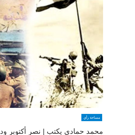
مساحة رأي
محمد حمادي يكتب | نصر أكتوبر ودموع 