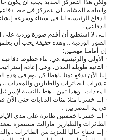
ولكن هذا التمركز الجديد يجب أن يكون خار
وأسلحة المشاة . اى نتمركز فى خط دفاعي 
الدفاع الرئيسية لنا فى سيناء وسرعة إنشا
الدفاعي .
اننى لا استطيع أن أقدم صورة وردية على ا
الصور الوردية .. وهذه حقيقة يجب أن يعلمه
إن أمامنا مهمتين:
· الأولى والرئيسية هي: بناء خطوط دفاعية ج
· الثانية طويلة المدى، وهى إعادة إستراتيج
إننا الآن ندفع ثمنا باهظا كل يوم فى هذه ال
عشرات الطائرات والطيارين والمعدات .. و
المعدات ..وهذا ثمن باهظ بالنسبة لإسرائيل
· إننا خسرنا مثلا مئات الدبابات حتى الآن
فى يد المصريين .
· إننا خسرنا خمسين طائرة على مدى الأيام 
الطائرات والطيارين مازالت مستمرة بمعدلا
· إننا نحتاج حاليا للمزيد من الطائرات ..والد
الرجال أيضا .. رجال طيارين ..وأطقم للمدر