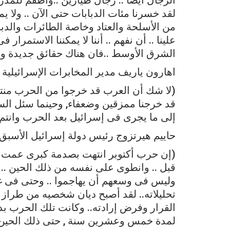
لقد خسرنا مئات الدبابات حتى الآن .. ولا 
من الأسلحة والعتاد وخاصة الطائرات والدبا
علينا .. أن نفهم .. أننا لا يمكننا الاستمرار
الشرق الأوسط ..فان هناك حقائق جديدة وعل
اهارون ياريف مدير المخابرات الإسرائيلية ا
(لا شك أن العرب قد خرجوا من الحرب منتص
قد خرجنا ممزقين وضعفاء, وحينما سئل ال
إلى ما يجرى فى إسرائيل بعد الحرب وانتم 
حاييم هيرتزوج رئيس دولة إسرائيل الأسبق:
(إن حرب أكتوبر انتهت بصدمة كبرى عمت ال
قبل .. وانطوى على نفسه من ذلك الحين .. ل
وليس فى وسعهم أن يهاجموا .. وحتى فى غ
تحليلاته.. لقد أصبح ديان شخصيه من طراز
القرار وفرض إرادته.. وكانت تلك الحرب بد
لمدة خمس وعشرين سنة , حتى ذلك الحين تم