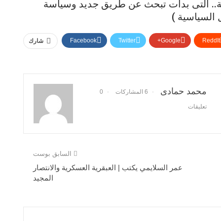
لية.. التى بدأت تبحث عن طريق جديد وسياسة
 السياسية )
Facebook
Twitter
Google+
ReddIt
شارك
محمد حمادى
6 المشاركات
0
تعليقات
السابق بوست
عمر السلايمي يكتب | العبقرية العسكرية والانتصار
المجيد