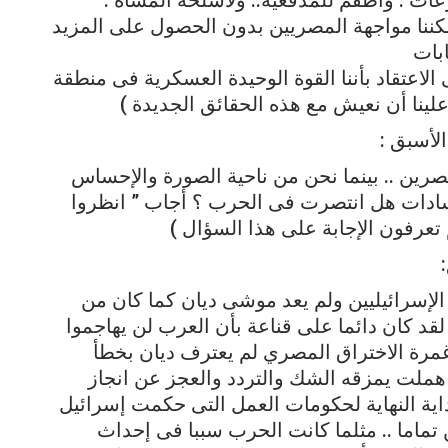
يمكننا مواجهة المصريين بدون الحصول على المزيد
بات
 فى الاعتقاد بأننا القوة الوحيدة العسكرية فى منطقة
ينا أن نعيش مع هذه الحقائق الجديدة )
لأسبق :
رين .. بينما نحن من ناحية الصورة والإحساس
سادات هل انتصرت فى الحرب ؟ أجاب ” انظروا
تعرفون الإجابة على هذا السؤال )
إسرائيليين ولم يعد موشى ديان كما كان من
قد كان دائما على قناعة بأن العرب لن يهاجموا
مرة الاختراق المصري لم يعترف ديان بخطأ
 هملت يمزقه الشك والتردد والعجز عن انجاز
اية النهاية لحكومات العمل التى حكمت إسرائيل
اما .. مثلما كانت الحرب سببا فى إحداث