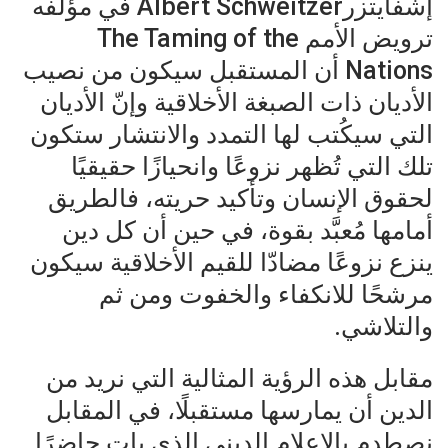
إشفايتزرAlbert Schweitzer في مؤلَّفه
ترويض الأمم The Taming of the
Nations أن المستقبل سيكون من نصيب
الأديان ذات الصبغة الأخلاقية وإنّ الأديان
التي سيكُتب لها التمدد والانتشار ستكون
تلك التي تُظهر نزوعًا وانحيازًا حقيقيًا
لحقوق الإنسان وتأكيد حريته، فالطريق
أمامها مُعبَّد بقوة، في حين أن كل دين
ينزع نزوعًا مضادّا للقيم الأخلاقية سيكون
مرشحًا للانكفاء والخفوت ومن ثم
والتلاشي.
مقابل هذه الرؤية المثالية التي نريد من
الدين أن يمارسها مستقبلًا، في المقابل
نصطدم بالإعلام الديني الذي بات حاضرًا