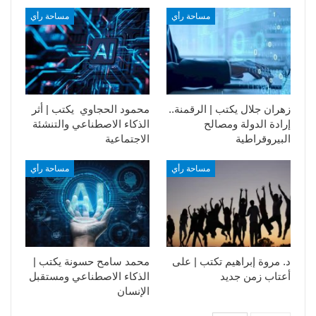
مساحة رأي
مساحة رأي
زهران جلال يكتب | الرقمنة..
محمود الحجاوي يكتب | أثر
إرادة الدولة ومصالح
الذكاء الاصطناعي والتنشئة
البيروقراطية
الاجتماعية
مساحة رأي
مساحة رأي
د. مروة إبراهيم تكتب | على
محمد سامح حسونة يكتب |
أعتاب زمن جديد
الذكاء الاصطناعي ومستقبل
الإنسان