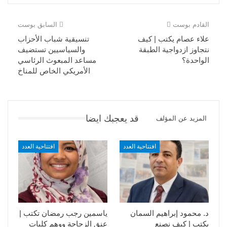
القادم بوست
السابق بوست
علاء عصام يكتب | كيف
تنسيقية شباب الأحزاب
نتجاوز ازدواجية الطبقة
والسياسيين تستضيف
الواحدة؟
مساعد المبعوث الرئاسي
الأمريكي الخاص للمناخ
قد يعجبك ايضا
المزيد عن المؤلف
افتتاحية العدد
افتتاحية العدد
د. محمود إبراهيم السمان
ياسمين رجب رمضان تكتب |
يكتب | كيف نصنع
عنق الزجاجة ووهم كليات