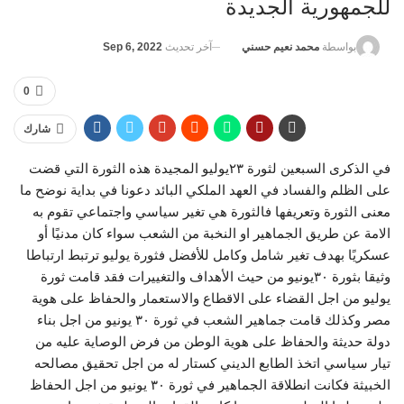
للجمهورية الجديدة
آخر تحديث
Sep 6, 2022
بواسطة
محمد نعيم حسني
0
شارك
في الذكرى السبعين لثورة ٢٣يوليو المجيدة هذه الثورة التي قضت
على الظلم والفساد في العهد الملكي البائد دعونا في بداية نوضح ما
معنى الثورة وتعريفها فالثورة هي تغير سياسي واجتماعي تقوم به
الامة عن طريق الجماهير او النخبة من الشعب سواء كان مدنيًا أو
عسكريًا بهدف تغير شامل وكامل للأفضل فثورة يوليو ترتبط ارتباطا
وثيقا بثورة ٣٠يونيو من حيث الأهداف والتغييرات فقد قامت ثورة
يوليو من اجل القضاء على الاقطاع والاستعمار والحفاظ على هوية
مصر وكذلك قامت جماهير الشعب في ثورة ٣٠ يونيو من اجل بناء
دولة حديثة والحفاظ على هوية الوطن من فرض الوصاية عليه من
تيار سياسي اتخذ الطابع الديني كستار له من اجل تحقيق مصالحه
الخبيثة فكانت انطلاقة الجماهير في ثورة ٣٠ يونيو من اجل الحفاظ