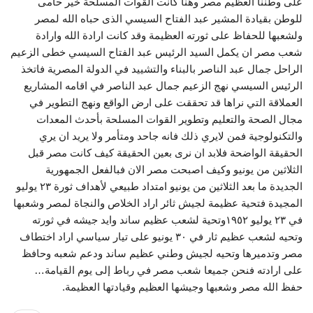
على وطننا العظيم مصر وهنا كانت القوات المسلحة خير حامى
للوطن بقيادة المشير عبد الفتاح السيسي الذى حباه الله لمصر
ولشعبها للحفاظ على ثورته العظيمة وقد كانت ارادة الله وارادة
شعب مصر ان يكمل السيد الرئيس عبد الفتاح السيسي خطى الزعيم
الراحل جمال عبد الناصر بالبناء والتشييد في الدولة المصرية فاتخذ
الرئيس السيسي نهج الزعيم جمال عبد الناصر في اقامه المشاريع
العملاقة التي نراها قد تحققت على ارض الواقع ونهج التطوير في
مجال الصحة والتعليم وتطوير القوات المسلحة بأحدث المعدات
والتكنولوجية فمن لايري ذلك فانه جاحد ومتأمر ولا يريد ان يري
الحقيقة الواضحة فلابد ان نرى بعين الحقيقة كيف كانت مصر قبل
الثلاثين من يونيو وكيف اصبحت مصر الان فبالفعل الجمهورية
الجديدة ما بعد الثلاثين من يونيو امتداد طبيعي لأهداف ثورة ٢٣ يوليو
المجيدة فتحية عظيمة لجيش ثائر اراد الخلاص والنجاة لمصر وشعبها
في ٢٣ يوليو ١٩٥٢وتحية لشعب عظيم ساند وايد جيشه في ثورته
وتحيه لشعب عظيم ثار في ٣٠ يونيو على تيار سياسي اراد اختطاف
مصر وتدميرها وتحيه لجيش وطني عظيم ساند ودعم شعبه وحافظ
على ارادته فنحن جميعا شعب مصر في رباط إلى يوم القيامة…
حفظ الله مصر وشعبها وجيشها العظيم وقيادتها العظيمة.