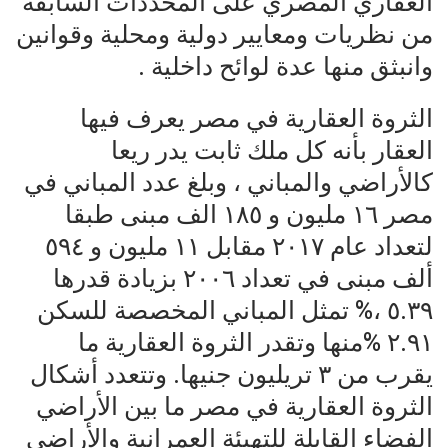
العقاري المصري على المحددات السابقة
من نظريات ومعايير دولية ومحلية وقوانين
وانبثق منها عدة لوائح داخلية .
الثروة العقارية في مصر يعرف فيها
العقار بأنه كل ملك ثابت يدر ريعا
كالأراضي والمباني ، وبلغ عدد المباني في
مصر ١٦ مليون و ١٨٥ الف مبنى طبقا
لتعداد عام ٢٠١٧ مقابل ١١ مليون و ٥٩٤
ألف مبنى في تعداد ٢٠٠٦ بزيادة قدرها
٥.٣٩ ،% تمثل المباني المخصصة للسكن
٢.٩١ %منها وتقدر الثروة العقارية ما
يقرب من ٣ تريليون جنيها. وتتعدد أشكال
الثروة العقارية في مصر ما بين الأراضي
الفضاء القابلة للتهيئة العمرانية والأراضي