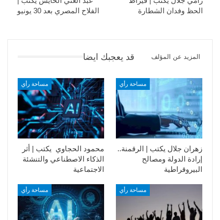
رامي جلال يكتب | قيراط
عبد الغني الحايس يكتب |
الحظ وفدان الشطارة
الفلاح المصري بعد 30 يونيو
قد يعجبك ايضا
المزيد عن المؤلف
مساحة رأي
مساحة رأي
زهران جلال يكتب | الرقمنة..
محمود الحجاوي يكتب | أثر
إرادة الدولة ومصالح
الذكاء الاصطناعي والتنشئة
البيروقراطية
الاجتماعية
مساحة رأي
مساحة رأي