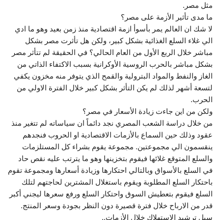
مثل مصر.
ما مدى تأثير الأزمة على مصر؟
لا شك ان العالم يمر بأسوأ ازمة اقتصادية منذ زمن بعيد وهو ما ادي
الي غلاء السلع الغذائية بشكل كبير، ولكن هل تأثرت مصر بشكل
مباشر خلال الربع الأول من العام الحالي؟ في الحقيقة لم تتأثر مصر
بشكل مباشر بالحرب الروسية الأوكرانية بسبب الاكتفاء الذاتي من
الغاز والنفط والمواد البترولية والقمح الذي يتوفر منه مخزون يكفي
لتسعة أشهر لذلك لم يكن التأثر بشكل كبير خلال الفترة الاولي من
الحرب.
ولكن من اين جاءت زيادة الأسعار في مصر؟
من خلال دراسة الشعب المصري نجد دائماً ان سياساته لم تتغير منذ
عقود وذلك حين السماع بالأزمات الاقتصادية او الحروب فنجدهم
ينقسمون الي مجموعتين. مجموعة يقوم بشراء كل المستلزمات
والسلع المتوقع غلائها فيقوم بتخزينها وهو ما يترتب عليه نقص حاد
في السلع بالأسواق وبالتالي احتكارها وزيادة أسعارها ومجموعة تقوم
باحتكار السلع المطلوبة ويقوم باستغلال المشترين لحاجتهم لتلك
السلع فيقوم بتعطيش السوق واحتكار السلع ورفع سعرها ليجني أكبر
قدر من الارباح خلال فترة قصيرة دون النظر بجودة وسعر المنتج.
سبل ترشيد الاستهلاك خلال الأزمات..