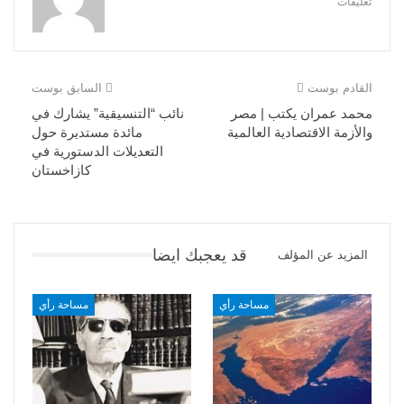
تعليقات
القادم بوست
السابق بوست
محمد عمران يكتب | مصر
نائب “التنسيقية” يشارك في
والأزمة الاقتصادية العالمية
مائدة مستديرة حول
التعديلات الدستورية في
كازاخستان
قد يعجبك ايضا
المزيد عن المؤلف
مساحة رأي
مساحة رأي