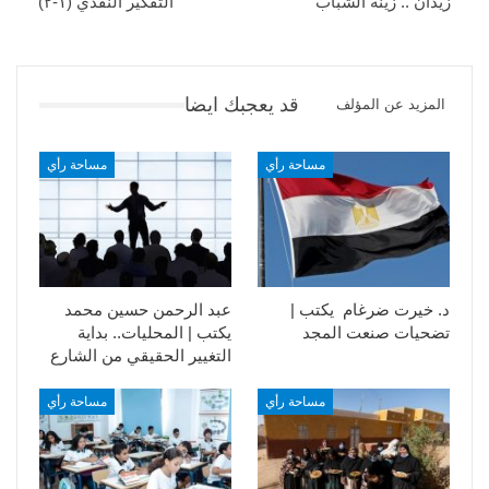
زيدان .. زينة الشباب
التفكير النقدي (١-٢)
قد يعجبك ايضا
المزيد عن المؤلف
مساحة رأي
مساحة رأي
د. خيرت ضرغام يكتب |
عبد الرحمن حسين محمد
تضحيات صنعت المجد
يكتب | المحليات.. بداية
التغيير الحقيقي من الشارع
مساحة رأي
مساحة رأي