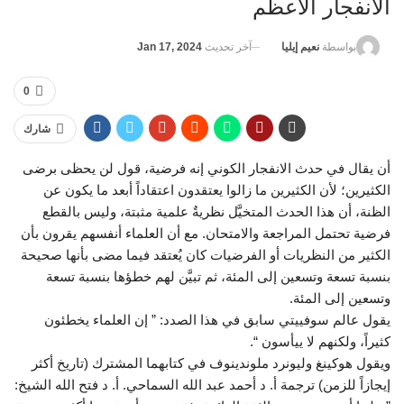
الانفجار الأعظم
آخر تحديث
Jan 17, 2024
بواسطة
نعيم إيليا
0
شارك
أن يقال في حدث الانفجار الكوني إنه فرضية، قول لن يحظى برضى
الكثيرين؛ لأن الكثيرين ما زالوا يعتقدون اعتقاداً أبعد ما يكون عن
الظنة، أن هذا الحدث المتخيَّل نظريةٌ علمية مثبتة، وليس بالقطع
فرضية تحتمل المراجعة والامتحان. مع أن العلماء أنفسهم يقرون بأن
الكثير من النظريات أو الفرضيات كان يُعتقد فيما مضى بأنها صحيحة
بنسبة تسعة وتسعين إلى المئة، ثم تبيَّن لهم خطؤها بنسبة تسعة
وتسعين إلى المئة.
يقول عالم سوفييتي سابق في هذا الصدد: ” إن العلماء يخطئون
كثيراً، ولكنهم لا ييأسون “.
ويقول هوكينغ وليونرد ملوندينوف في كتابهما المشترك (تاريخ أكثر
إيجازاً للزمن) ترجمة أ. د أحمد عبد الله السماحي. أ. د فتح الله الشيخ: