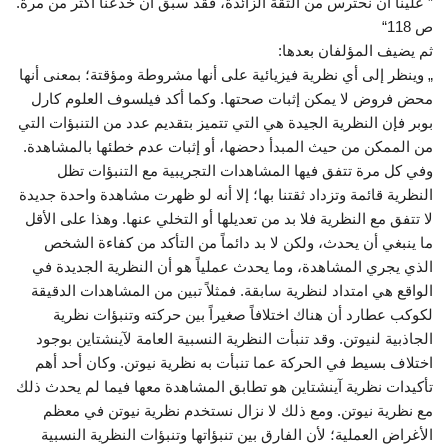
” علينا أن نحترس من الثقة الزائدة، فقد سبق أن خدعنا أكثر من مرة.
ص 118“
ثم يضيف المؤلفان بعدها:
„ وينظر إلى أي نظرية فيزيائية على أنها مشروطة ومؤقتة؛ بمعنى أنها
محض فروض لا يمكن إثبات صحتها. وكما أكد فيلسوف العلوم كارل
بوبر فإن النظرية الجيدة هي التي تتميز بتقديم عدد من التنبؤات التي
من الممكن من حيث المبدأ دحضها، أو إثبات عدم خطئها بالمشاهدة.
وفي كل مرة تتفق فيها المشاهدات التجريبية مع التنبؤات تظل
النظرية قائمة وتزداد ثقتنا بها؛ إلا أنه لو ظهرت مشاهدة واحدة جديدة
لا تتفق مع النظرية فلا بد من تعديلها أو التخلي عنها. وهذا على الأقل
ما ينبغي أن يحدث، ولكن لا بد دائماً من التأكد من كفاءة الشخص
الذي يجري المشاهدة، وما يحدث عملياً هو أن النظرية الجديدة في
الواقع هي امتداد لنظرية سابقة. فمثلاً تبين من المشاهدات الدقيقة
لكوكب عطارد أن هناك اختلافاً صغيراً بين حركته وتنبؤات نظرية
الجاذبية لنيوتن. وقد تنبأت النظرية النسبية العامة لآينشتاين بوجود
اختلاف بسيط في الحركة عما تنبأت به نظرية نيوتن. وكان أحد أهم
تأكيدات نظرية آينشتاين هو تطابق المشاهدة معها فيما لم يحدث ذلك
مع نظرية نيوتن. ومع ذلك لا نزال نستخدم نظرية نيوتن في معظم
الأغراض العملية؛ لأن الفارق بين تنبؤاتها وتنبؤات النظرية النسبية