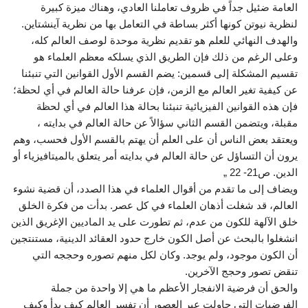
العامة ضئيل جداً في ظروف تعاملنا العادي، وهناك ميزة كبيرة
لنظرية نيوتن كونها أكثر بساطة في التعامل بها من نظرية آينشتاين.
والهدف النهائي للعلم هو تقديم نظرية موحدة لوصف العالم كله،
وعلى الرغم من ذلك فإن الطريق الذي يسلكه معظم العلماء هو
تقسيم المشكلة إلى قسمين: يضم القسم الأول القوانين التي تنبئنا
عن كيفية تغير العالم مع الزمن، فإن عرفنا حالة العالم في أي لحظة؛
فإن هذه القوانين الفيزيائية تنبئنا بحالة هذا العالم في أي لحظة
مقبلة، ويتضمن القسم الثاني سؤالاً عن حالة العالم في بدايته ،
ويعتقد بعض الناس أن على العلم أن يهتم بالقسم الأول فحسب، وهم
يرون أن التساؤل عن حالة العالم في بدايته أمر يتعلق بالميتافيزياء أو
الدين. ص21- 22 „
ويضاف إلى ما تقدم من أقوال العلماء في هذا الصدد، أن قضية نشوء
العالم، قد شغلت أذهان العلماء في كل عصر. بدأت من فكرة الخلق
خلق الآلهة للكون من عدم، ثم تطورت على يد الماديين الإغريق الذين
انشغلوا بالبحث عن أصل الكون خارج حدود العقائد الدينية، مستنتجين
أن الكون موجود، ولم يوجد. وكان لكل منهم تصوره وحججه التي
تنقض تصور وحجج الآخرين.
والحق أن فرضية الانفجار الأعظم ما هي إلا واحدة من جملة
الفرضيات التي حاولت عبر العصور أن تفسر العالم كيف بدأ وكيف