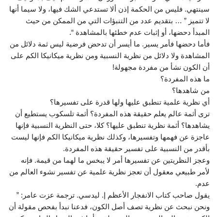
سينتهي. فليس من الحكمة إذن ألا تستدعي الشك فيها، ولا سيما أنها
لا تتميز ” … بتقديم عدد من التنبؤات التي من الممكن من حيث
المبدأ دحضها، أو إثبات عدم خطئها بالمشاهدة “.
فأما دحضها فأمر يسير. ما أيسر أن تدحض فرضية ليس ثمة دلائل من
المشاهدة ولا دلائل من نظرية النسبية ومن نظرية ميكانيكا الكم على
أن الكون نشأ من مفردة مجهولة!
ما هذه المفردة؟
من شاهدها؟
أي نظرية علمية تنطبق عليها ولها قدرة على تفسيرها؟
ترى أثمة عالم يعلم حقيقة هذه المفردة؟ أثمة تلسكوب يستطيع أن
يشاهدها؟ أثمة نظرية تنطبق عليها؟ كلا، حتى النظرية النسبية فإنها
عاجزة عن فهمها وتفسيرها، وكذلك نظرية ميكانيكا الكم فإنها ليست
بأقدر من النسبية على تفسير حقيقة هذه المفردة.
وعجز النظريتين عن تفسيرها أمر لا يبخس ما لهما من قيمة. فإنه
لأمر طبيعي معقول أن تعجز نظرية علمية عن تفسير نشوء العالم من
عدم.
يقول صاحب كتاب الانفجار الأعظم إ. ليدسي. ترجمة عزت عامر: ”
ونحن نبحث عن نظرية تصف أصل الكون، فدعنا نبدأ بفحص مقولة أن