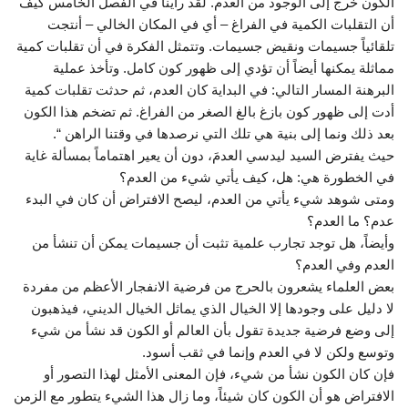
الكون خرج إلى الوجود من العدم. لقد رأينا في الفصل الخامس كيف
أن التقلبات الكمية في الفراغ – أي في المكان الخالي – أنتجت
تلقائياً جسيمات ونقيض جسيمات. وتتمثل الفكرة في أن تقلبات كمية
مماثلة يمكنها أيضاً أن تؤدي إلى ظهور كون كامل. وتأخذ عملية
البرهنة المسار التالي: في البداية كان العدم، ثم حدثت تقلبات كمية
أدت إلى ظهور كون بازغ بالغ الصغر من الفراغ. ثم تضخم هذا الكون
بعد ذلك ونما إلى بنية هي تلك التي نرصدها في وقتنا الراهن “.
حيث يفترض السيد ليدسي العدمَ، دون أن يعير اهتماماً بمسألة غاية
في الخطورة هي: هل، كيف يأتي شيء من العدم؟
ومتى شوهد شيء يأتي من العدم، ليصح الافتراض أن كان في البدء
عدم؟ ما العدم؟
وأيضاً، هل توجد تجارب علمية تثبت أن جسيمات يمكن أن تنشأ من
العدم وفي العدم؟
بعض العلماء يشعرون بالحرج من فرضية الانفجار الأعظم من مفردة
لا دليل على وجودها إلا الخيال الذي يماثل الخيال الديني، فيذهبون
إلى وضع فرضية جديدة تقول بأن العالم أو الكون قد نشأ من شيء
وتوسع ولكن لا في العدم وإنما في ثقب أسود.
فإن كان الكون نشأ من شيء، فإن المعنى الأمثل لهذا التصور أو
الافتراض هو أن الكون كان شيئاً، وما زال هذا الشيء يتطور مع الزمن