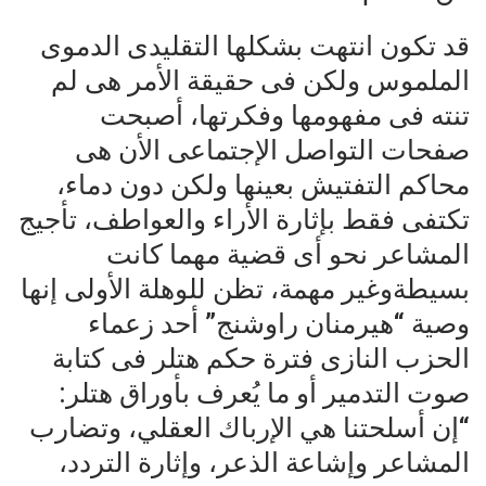
قد تكون انتهت بشكلها التقليدى الدموى
الملموس ولكن فى حقيقة الأمر هى لم
تنته فى مفهومها وفكرتها، أصبحت
صفحات التواصل الإجتماعى الأن هى
محاكم التفتيش بعينها ولكن دون دماء،
تكتفى فقط بإثارة الأراء والعواطف، تأجيج
المشاعر نحو أى قضية مهما كانت
بسيطةوغير مهمة، تظن للوهلة الأولى إنها
وصية “هيرمنان راوشنج” أحد زعماء
الحزب النازى فترة حكم هتلر فى كتابة
صوت التدمير أو ما يُعرف بأوراق هتلر:
“إن أسلحتنا هي الإرباك العقلي، وتضارب
المشاعر وإشاعة الذعر، وإثارة التردد،