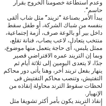
وعدم استطاعة خصومنا الخروج بقرار
حاسم”.
يبدأ الأمر بصناعة “تريند” مثل شاب ألقى
بنفسه من شباك الشركة، أو طفل سقط
داخل بير أو بالوعة صرف، أزمة إجتماعية،
منتخب يتعادل، لاعب يصاب، فنانة تقلع،
ممثل يلبس، أى حاجة يتعمل منها موضوع،
وبما إن التريند عمره الافتراضي قصير
جدًا، لا يتعدى اليومين إلى ثلاثة أيام ثم
ينهار بفعل تريند أخر، وهنا يأتى دور محاكم
التفتيش، وتنصب محاكم التفتيش فى
لحظات سقوط الترند محاولة إنقاذه من
الإنهيار.
إنقاذ التريند يكون بأمر أكثر تشويقا مثل