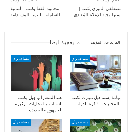
القادم بوست
السابق بوست
مصطفي الميري يكتب |
محمود القط يكتب | التنمية
استراتيجية الإعلام المُعادي
الشاملة والتنمية المستدامة
قد يعجبك ايضا
المزيد عن المؤلف
مساحة رأي
مساحة رأي
ميادة إسماعيل مبارك تكتب
عبد المنعم أبو جبل يكتب |
| المحليات.. ذاكرة الدولة
الشباب والمحليات.. ركيزة
الجمهورية الجديدة
مساحة رأي
مساحة رأي