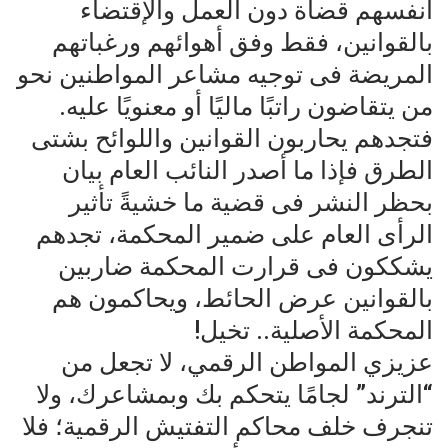
أنفسهم قضاة دون العمل والإقتضاء
بالقوانين، فقط وفق أهوائهم ورغباتهم
المريضة فى توجيه مشاعر المواطنين نحو
من يتقاضون راتبًا ماليًا أو معنويًا عليه.
فتجدهم يحاربون القوانين واللوائح بشتى
الطرق فإذا ما أصدر النائب العام بيان
بحظر النشر فى قضية ما خشيةً تأثير
الرأى العام على ضمير المحكمة، تجدهم
يشككون فى قرارت المحكمة ضاربين
بالقوانين عرض الحائط، ويحاكمون هم
المحكمة الأصلية.. تخيل!
عزيزي المواطن الرقمي، لا تجعل من
“الترند” لجامًا يتحكم بك وبمشاعرك، ولا
تنجرف خلف محاكم التفتيش الرقمية؛ فلا