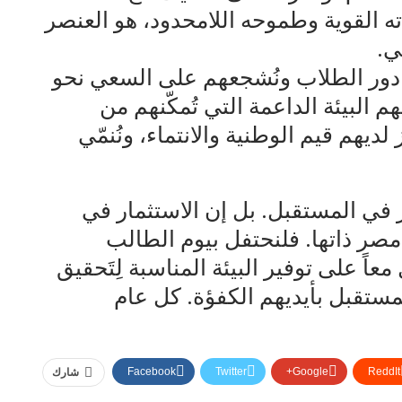
ه القوية وطموحه اللامحدود، هو العنصر
ي.
ّر دور الطلاب ونُشجعهم على السعي نحو
هم البيئة الداعمة التي تُمكّنهم من
ديهم قيم الوطنية والانتماء، ونُنمّي
ر في المستقبل. بل إن الاستثمار في
صر ذاتها. فلنحتفل بيوم الطالب
اً على توفير البيئة المناسبة لِتَحقيق
مستقبل بأيديهم الكفؤة. كل عام
Facebook
Twitter
Google+
ReddIt
شارك