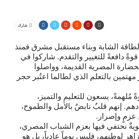
شارك
طاقة الشابة وبناء مستقبل مشرق فمنذ
ةً دافعةً للتغيير والتقدم. شاركوا في
حضارة المصرية القديمة، وواصلوا
مهتمين بالتعلم الذي لطالما اعتُبر حجر
 مُلهمةً، يسعون للتعليم والتميز،
هم. إنهم قلبٌ نابضٌ بالأمل والطموح،
عزمٍ وإصرار.
يةٌ نحتفي فيها بعزم الشباب المصري،
هرٍ لوطنهم، فليس يوماً عادياً، بل هو