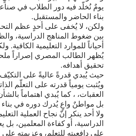
يومٌ نُخلّد فيه دور الطلاب في صناع
بناء الحاضر والمستقبل.
ولكن، لا يُخفى على أحدٍ عظم التح
بين ضغوط المناهج الدراسية، والظرو
أحياناً للموارد التعليمية الكافية.
يُظهر الطالب المصري إصراراً ملحوظ
تحقيق أهدافه.
حيث يُبدي قدرةً عاليةً على التكيّ
ويُثبت يومياً قدرته على التعلّم ال
العقبات، ، كما يُبدي اهتماماً بالشأ
بل مواطنٌ واعٍ يُدرك دوره في بناء
ولا أحد ينكر إنّ نجاح العملية التع
الدراسية، أو كفاءة المعلمين، بل ي
على دافعيته للتعلم، وعزيمته على ا