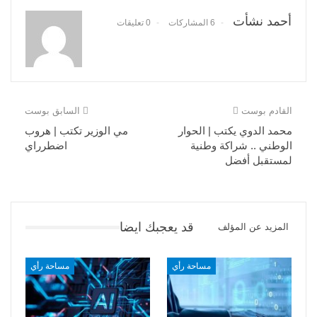
أحمد نشأت
6 المشاركات
0 تعليقات
القادم بوست
السابق بوست
محمد الدوي يكتب | الحوار
مي الوزير تكتب | هروب
الوطني .. شراكة وطنية
اضطرراي
لمستقبل أفضل
قد يعجبك ايضا
المزيد عن المؤلف
مساحة رأي
مساحة رأي