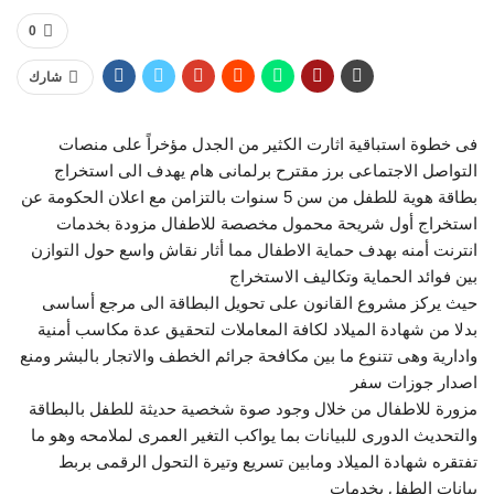
0
شارك
فى خطوة استباقية اثارت الكثير من الجدل مؤخراً على منصات
التواصل الاجتماعى برز مقترح برلمانى هام يهدف الى استخراج
بطاقة هوية للطفل من سن 5 سنوات بالتزامن مع اعلان الحكومة عن
استخراج أول شريحة محمول مخصصة للاطفال مزودة بخدمات
انترنت أمنه بهدف حماية الاطفال مما أثار نقاش واسع حول التوازن
بين فوائد الحماية وتكاليف الاستخراج
حيث يركز مشروع القانون على تحويل البطاقة الى مرجع أساسى
بدلا من شهادة الميلاد لكافة المعاملات لتحقيق عدة مكاسب أمنية
وادارية وهى تتنوع ما بين مكافحة جرائم الخطف والاتجار بالبشر ومنع
اصدار جوزات سفر
مزورة للاطفال من خلال وجود صوة شخصية حديثة للطفل بالبطاقة
والتحديث الدورى للبيانات بما يواكب التغير العمرى لملامحه وهو ما
تفتقره شهادة الميلاد ومابين تسريع وتيرة التحول الرقمى بربط
بيانات الطفل بخدمات