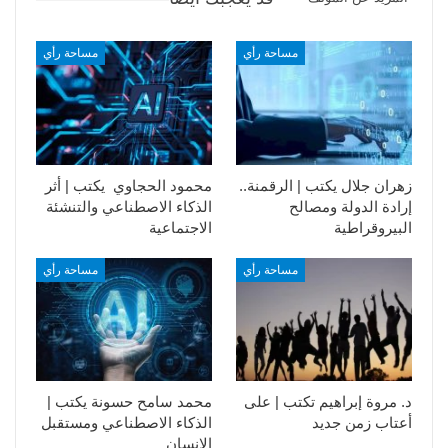
مساحة رأي
مساحة رأي
زهران جلال يكتب | الرقمنة..
محمود الحجاوي يكتب | أثر
إرادة الدولة ومصالح
الذكاء الاصطناعي والتنشئة
البيروقراطية
الاجتماعية
مساحة رأي
مساحة رأي
د. مروة إبراهيم تكتب | على
محمد سامح حسونة يكتب |
أعتاب زمن جديد
الذكاء الاصطناعي ومستقبل
الإنسان