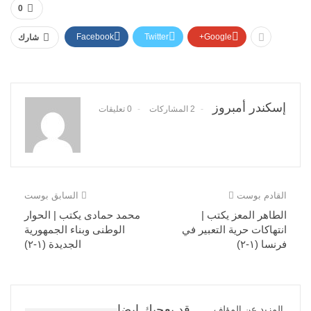
0
Facebook
Twitter
Google+
شارك
إسكندر أمبروز
2 المشاركات
0 تعليقات
القادم بوست
السابق بوست
الطاهر المعز يكتب |
محمد حمادى يكتب | الحوار
انتهاكات حرية التعبير في
الوطنى وبناء الجمهورية
فرنسا (١-٢)
الجديدة (١-٢)
قد يعجبك ايضا
المزيد عن المؤلف