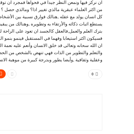
ان نركز فيها ونمعن النظر جيدا في فحواها فمجرد ان توقف
من اكثر العلماء عبقرية مالذي تغيير اذا؟ ومالذي حصل ؟
كل انسان يولد مع عقله ,هنالك فوارق نسبية بين الأشخاص 
يستطع اثبات ذكائه والأرتقاء به وتطويره ,وهنالك من يب
بترك العلم والعمل,فالعقل كالجسد ان تعود على الراحة لن
فسيكون اكثر استيعابا وفهما في المستقبل فينمو بنمو الفك
ان الله سحانه وتعالى قد خلق الانسان وأنعم عليه نعمة 
والتعلم والتطوير من الذات فهي تنهض بالشخص من الحض
وعقلية وثقافية ,وأيضا يطور وبدرجة كبيرة من موهبة الانس
0