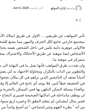
آخر تحديث
Jun 6, 2026
بواسطة
إدارة الموقع
0
تأتي المواهب عن طريقين … الاول عن طريق امتلاك الأش
بمجتمع خارجي جامع لكل الحرف والمهن مما يصنع للشخ
فالاولى جوهرية ذاتية تكمن في داخل الشخص نفسه يحتاج ا
الأشخاص ايضا موهبة عن طريق الأحتكاك والاشتراك بمجت
متمركز في موهبة ما..
وان تعددت طرق المواهب فأنها تصل بنا في النهاية الى مط
والتطوير من الذات بالتكرار, ومحاولة الاجتهاد به كي ي
أحياناً نعتقد أن الناجحين الذين نراهم في كل مكان نجحوا 
في الحقيقة خطأ كبير، فلا يوجد أي ناجح في العالم إلا 
,والغباء مسئلة لايمكن التكهن بها فمن الممكن بالتجرب
ان يوظف مابداخله في اماكنها الصحيحة فسيرى النجاح ح
فخير مثال اينشتاين لم يتعلم النطق الا وعمره اربع سنوا
من أنه ” بطيء الفهم وغير إجتماعي ” ثم أصبح واحداً من 