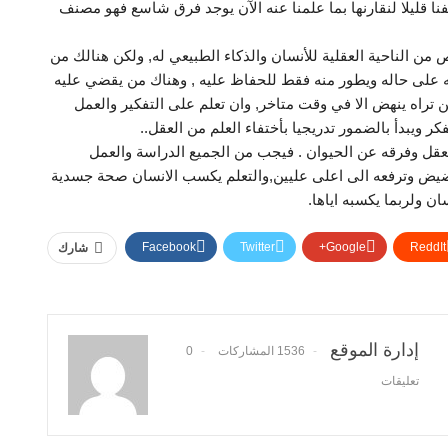
نا قليلا لنقارنها بما علمنا عنه الآن يوجد فرق شاسع فهو مصنف
من الناحية العقلية للأنسان والذكاء الطبيعي له, ولكن هنالك من
قيه على حاله ويطور منه فقط للحفاظ عليه , وهناك من يقضي عليه
 تراه ينهض الا في وقت متاخر, وان تعلم على التفكير والعمل
ر ويبدأ بالضمور تدريجيا بأختفاء العلم من العقل..
العقل وفرقه عن الحيوان . فيجب من الجميع الدراسة والعمل
يض وترفعه الى اعلى عليين,والتعلم يكسب الانسان صحة جسدية
ان ولربما يكسبه اياها.
Facebook
Twitter
Google+
ReddIt
شارك
إدارة الموقع
1536 المشاركات
0
تعليقات