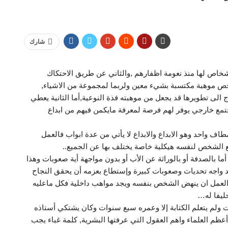
شارك
خاص لها منذ نعومة اظفارهم ,والثاني عن طريق الاحتكاك
ص موهبة مكتسبة بشيء معين ولربما لمجموعة من الاشياء,
لى تطويرها قد يجعل من موهبته فذة النوعية,أما الثانية يعطي
مع خارجي يوفر لهم فرصة لمعرفة مايكمن فيهم من ابداع
اف واحد وهو الابداع والابداع لا يأتي من عدة ابواب فالعمل
صنع الشخص لنفسه هيكلية خاصة يختلف بها عن الجميع..
أما بالصدفة أو بالوراثة عن الأب أو بدون مواجهة أية صعوبات وهذا
وقد واجه تحديات وصعوبات كبيرة وإستطاع بعزمه أن يحقق النجاح
ة والعمل ان ينهض الشخص بنفسه ويجد مواهب داخلية فكل ماعليه
ليفا له…
ت ولم يتعلم الكتابة إلا وعمره سبع سنوات وكان يشتكي أستاذه
أعظم العلماء واهم العقول التي عرفتها البشرية, كلمة غباء يجب