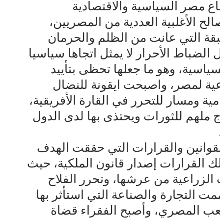
و تغيير أوضاع مصر السياسية والاقتصادية
الح الأغلبية العددية من المصريين،
ة التي عانت من الظلم والحرمان
 الضباط الأحرار لا يمثل اتجاها سياسيا
ياسية، وهو ما جعلها تحظى بتأييد
ية لمصر، واصبحت ايقونة للنضال
ية ومسار للتحرر في القارة الأفريقية،
ج ملهم للثورات ويحتذى بها لدى الدول
لقوانين والقرارات التي حققت الهدف
ك القرارات إصدار قانون الملكية، حيث
الزراعية من عرشها، وتحرر الفلاح
مت التجارة والصناعة التي استأثر بها
شعب المصري، وأصبح الفقراء قضاة