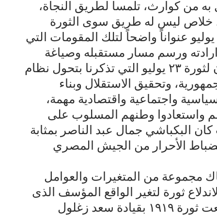
به من كوارث، تلمسا لطريق النجاة،
، خلاص ليس له طريق سوى الثورة
تغيير الأمر الواقع. وكانت ثورة ٢٣ يوليو عنواناً واضحاً لتلك المقومات التي
ارادته ورسم مسار مستقبله وصياغة
التاريخ، حيث تحل الذكرى السبعون لثورة ٢٣ يوليو التي تذكرنا بتحول نظام
هورية، وتحقيق الاستقلال وبناء
ياسية واجتماعية واقتصادية مهمة،
هم واستعادوا وطنهم المسلوب على
ان البكباشي جمال عبد الناصر بمثابة
 الضباط الأحرار من الجيش المصري
اك مجموعة من المتغيرات والعوامل
ندلاع ثورة لتغير الواقع المؤسف الذى
كان يعاني منه المصريين، فقد اندلعت ثورة ١٩١٩ بقيادة سعد زغلول