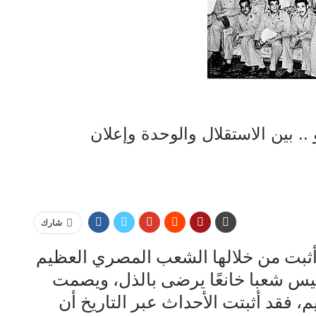
ن محمود يكتب | ٢٣ يوليو .. بين الاستقلال والوحدة وإعلان
شارك
أثبت من خلالها الشعب المصري العظيم
ليس شعبا خانعًا يرضى بالذل، ويصمت
م، فقد أثبتت الأحداث عبر التاريخ أن