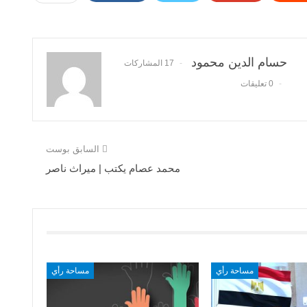
حسام الدين محمود
17 المشاركات
0 تعليقات
السابق بوست
محمد عصام يكتب | ميراث ناصر
مساحة رأي
مساحة رأي