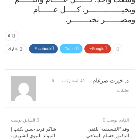
وبخيـــــــــــــــر. كـــــل عــــــام
ومصـــــــر بخيــــــــر.
0
Facebook
Twitter
Google+
شارك
د. خيرت ضرغام
48 المشاركات
0
تعليقات
القادم بوست
السابق بوست
وفد “التنسيقية” يلتقي
شاكر فريد حسن يكتب |
الدكتور حسام الملاحي
المولد النبوي الشريف،