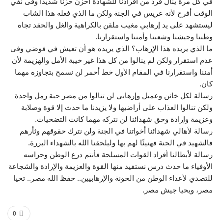
في كل مرة ينال فرد من أفرادنا للشهادة أحزن حزناً شديداً وفى نفي
الوقت أفرح لأنه عريس في الجنة ولكن ما الذي فعله هذا الشاب
ليستشهد على يد إرهابي مغيب ملقن بالكراهية والغل والحقد تجاه
وطننا وجيشنا وشعبنا وأمننا واستقرارنا.
ما الذي يريده هذا الإرهاب؟ الذي يريده هو أن تعيش في فوضي وفى
عدم استقرار ولكن لم ينالوا من كل هذا غير خيبة الأمل والهزيمة لأن
أمننا واستقرارنا في المقام الأول خط أحمر لن نسمح بتجاوزه مهما
كان.
رسالة لكل خائن وعميل وإرهابي لن تنالوا من مصر حبة رمل واحدة
ولكن تنالوا العذاب على أراضيها ولا يزيدنا ما حدث إلا قوة وصلابة
وعزيمة وإرادة وحق شهدائنا لن نتركه مهما كانت التضحيات.
رسالة لأهالي شهدائنا أخواتنا في الجنة ولن نترك حقوقهم وثأرهم
فالشهيد في الجنة فهنيئًا لهم بها وليلحقنا الله بالشهداء البررة.
رسالة لأبطالنا أفراد القوات المسلحة فأنتم درع الوطن وحراسه
الأوفياء ما حدث درس نستفيد منها القوة والعزيمة والإرادة والشجاعة
للتصدي لأعداء الوطن من الخونة والإرهابيين.. حفظ الله مصر.. تحيا
مصر، ويحيا جيش مصر.
0