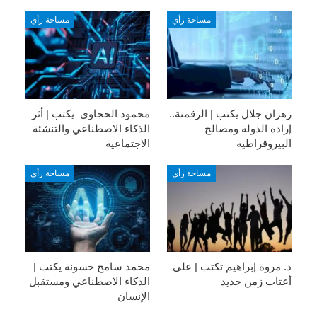
مساحة رأي
مساحة رأي
زهران جلال يكتب | الرقمنة..
محمود الحجاوي يكتب | أثر
إرادة الدولة ومصالح
الذكاء الاصطناعي والتنشئة
البيروقراطية
الاجتماعية
مساحة رأي
مساحة رأي
د. مروة إبراهيم تكتب | على
محمد سامح حسونة يكتب |
أعتاب زمن جديد
الذكاء الاصطناعي ومستقبل
الإنسان