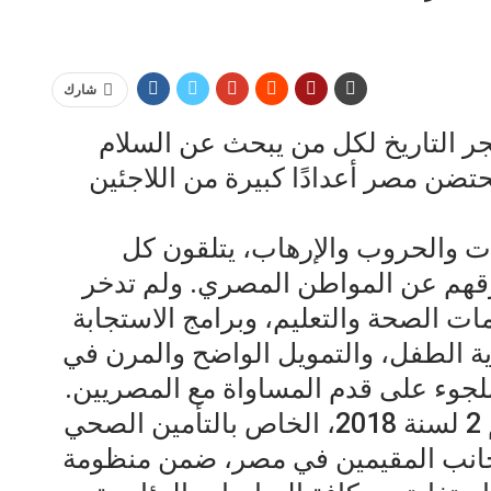
شارك
فجر التاريخ لكل من يبحث عن السلام
تضن مصر أعدادًا كبيرة من اللاجئين
ت والحروب والإرهاب، يتلقون كل
رقهم عن المواطن المصري. ولم تدخر
ات الصحة والتعليم، وبرامج الاستجابة
ية الطفل، والتمويل الواضح والمرن في
لجوء على قدم المساواة مع المصريين.
نصت اللائحة التنفيذية للقانون رقم 2 لسنة 2018، الخاص بالتأمين الصحي
أجانب المقيمين في مصر، ضمن منظومة