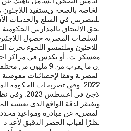
التأمين الصحي الشامل ناهيك عن اس
الخاصة بالصحة ويستفيد اللاجئون 
للمصريين في السلع والخدمات الأسا
بحق الالتحاق بالمدارس الحكومية ب
السلطات المصرية حصول اللاجئين، 
اللاجئون وملتمسو اللجوء بحرية التن
معسكرات، أو تكدس في مراكز احت
إن ما يقرب من 9 مليو
المصرية وفقا لإحصائيات مفوضية ا
لاجئ في أغسط
وتفتقر لدقة الواقع الذي يعيشه ا
المصرية عن مبادرة ومواعيد محددة 
‏نظرًا لغياب الحصر الدقيق لأعداد