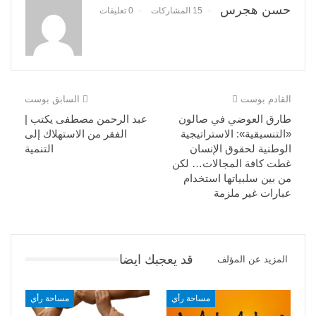
حسن هجرس
15 المشاركات
0 تعليقات
القادم بوست
السابق بوست
طارق العوضي في صالون
عبد الرحمن مصطفى يكتب |
«التنسيقية»: الاستراتيجية
الفقر من الاستهلاك إلى
الوطنية لحقوق الإنسان
التنمية
غطت كافة المجالات… لكن
من بين سلبياتها استخدام
عبارات غير ملزمة
قد يعجبك ايضا
المزيد عن المؤلف
مساحة رأي
مساحة رأي