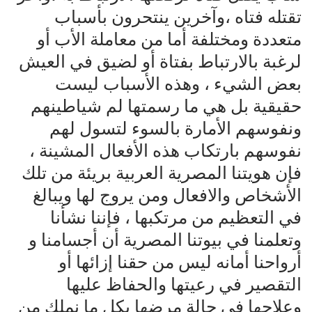
تقتله فتاه ،وآخرين ينتحرون بأسباب
متعددة ومختلفة أما من معاملة الأب أو
لرغبة بالارتباط بفتاة أو لضيق في العيش
بعض الشيء ، وهذه الأسباب ليست
حقيقية بل هي ما رسمتها لم شياطينهم
ونفوسهم الأمارة بالسوء لتسول لهم
نفوسهم بارتكاب هذه الأفعال المشينة ،
فإن هويتنا المصرية العربية بريئة من تلك
الأشخاص والافعال ومن يروج لها ويبالغ
في التعظيم من مرتكبها ، فإننا نشأنا
وتعلمنا في بيوتنا المصرية أن أجسامنا و
أرواحنا أمانه ليس من حقنا إزائها أو
التقصير في رعيتها والحفاظ عليها
وعلاجها في حالة مرضها بكل ما نملك من